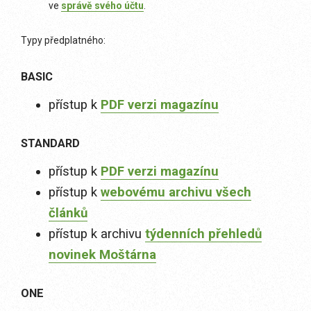
ve
správě svého účtu
.
Typy předplatného:
BASIC
přístup k
PDF verzi magazínu
STANDARD
přístup k
PDF verzi magazínu
přístup k
webovému archivu všech
článků
přístup k archivu
týdenních přehledů
novinek Moštárna
ONE