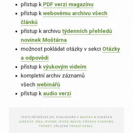
přístup k
PDF verzi magazínu
přístup k
webovému archivu všech
článků
přístup k archivu
týdenních přehledů
novinek Moštárna
možnost pokládat otázky v sekci
Otázky
a odpovědi
přístup k
výukovým videím
kompletní archiv záznamů
všech
webinářů
přístup k
audio verzi
TENTO PŘÍSPĚVEK BYL PUBLIKOVÁN V
NÁVODY
A OZNAČEN
AIRDROP
,
IPAD
,
IPHONE
,
IPURE
,
NÁVOD
,
PŘENOS SOUBORŮ
,
TRENDY
. ZÁLOŽKA
TRVALÝ ODKAZ
.