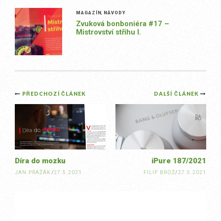
MAGAZÍN
,
NÁVODY
Zvuková bonboniéra #17 –
Mistrovství střihu I.
Post
PŘEDCHOZÍ ČLÁNEK
DALŠÍ ČLÁNEK
navigation
Díra do mozku
iPure 187/2021
JAN PRAŽÁK
/
27.5.2021
FILIP BROŽ
/
27.5.2021