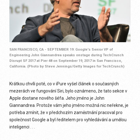
SAN FRANCISCO, CA - SEPTEMBER 19: Google's Senior VP of
Engineering John Giannandrea speaks onstage during TechCrunch
Disrupt SF 2017 at Pier 48 on September 19, 2017 in San Francisco,
California. (Photo by Steve Jennings/Getty Images for TechCrunch)
Krátkou chvíli poté, co v iPure vyšel článek o současných
mezerách ve fungování Siri, bylo oznámeno, že tato sekce v
Apple dostane nového šéfa. Jeho jméno je John
Giannandrea. Protože vám jeho jméno možná nic neřekne, je
potřeba zmínit, že v předchozím zaměstnání pracoval pro
společnost Google a byl ředitelem pro vyhledávání a umělou
inteligenci . . .