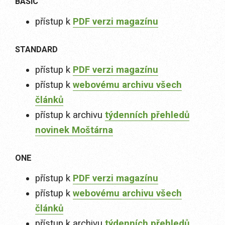
BASIC
přístup k
PDF verzi magazínu
STANDARD
přístup k
PDF verzi magazínu
přístup k
webovému archivu všech
článků
přístup k archivu
týdenních přehledů
novinek Moštárna
ONE
přístup k
PDF verzi magazínu
přístup k
webovému archivu všech
článků
přístup k archivu
týdenních přehledů