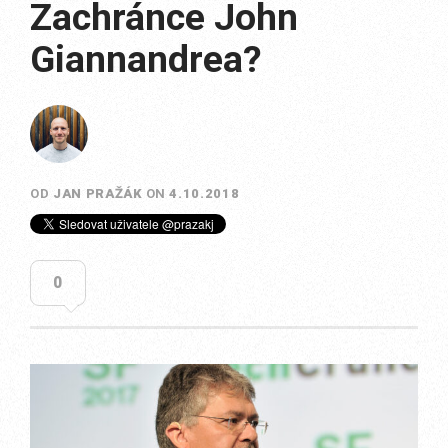
Zachránce John
Giannandrea?
OD
JAN PRAŽÁK
ON
4.10.2018
0