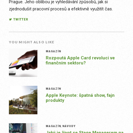
Prague. Jeho oblibou je vyhledávání způsobů, jak si
zjednodušit pracovní procesů a efektivně využitít čas.
TWITTER
YOU MIGHT ALSO LIKE
MAGAZÍN
Rozpoutá Apple Card revoluci ve
finančním sektoru?
MAGAZÍN
Apple Keynote: špatná show, fajn
produkty
MAGAZÍN
,
NÁVODY
Jaký je život se Stage Managerem na