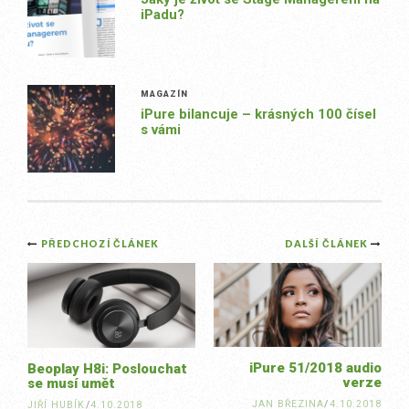
iPadu?
MAGAZÍN
iPure bilancuje – krásných 100 čísel
s vámi
Post
PŘEDCHOZÍ ČLÁNEK
DALŠÍ ČLÁNEK
navigation
iPure 51/2018 audio
Beoplay H8i: Poslouchat
verze
se musí umět
JAN BŘEZINA
/
4.10.2018
JIŘÍ HUBÍK
/
4.10.2018