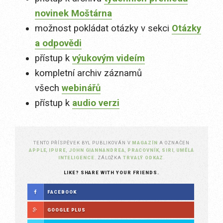
novinek Moštárna
možnost pokládat otázky v sekci
Otázky
a odpovědi
přístup k
výukovým videím
kompletní archiv záznamů
všech
webinářů
přístup k
audio verzi
TENTO PŘÍSPĚVEK BYL PUBLIKOVÁN V
MAGAZÍN
A OZNAČEN
APPLE
,
IPURE
,
JOHN GIANNANDREA
,
PRACOVNÍK
,
SIRI
,
UMĚLÁ
INTELIGENCE
. ZÁLOŽKA
TRVALÝ ODKAZ
.
LIKE? SHARE WITH YOUR FRIENDS.
FACEBOOK
GOOGLE PLUS