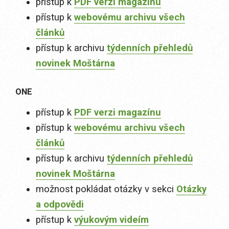
přístup k
PDF verzi magazínu
přístup k
webovému archivu všech
článků
přístup k archivu
týdenních přehledů
novinek Moštárna
ONE
přístup k
PDF verzi magazínu
přístup k
webovému archivu všech
článků
přístup k archivu
týdenních přehledů
novinek Moštárna
možnost pokládat otázky v sekci
Otázky
a odpovědi
přístup k
výukovým videím