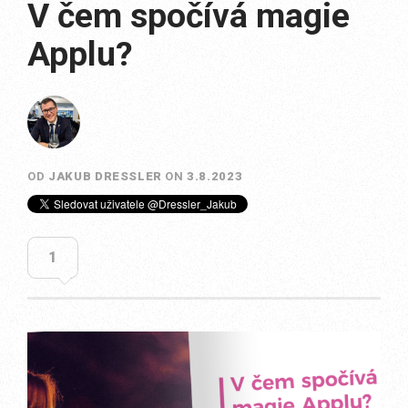
V čem spočívá magie
Applu?
OD
JAKUB DRESSLER
ON
3.8.2023
1