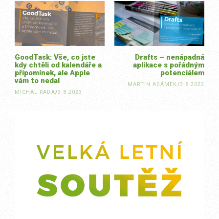
navigation
GoodTask: Vše, co jste
Drafts – nenápadná
kdy chtěli od kalendáře a
aplikace s pořádným
připomínek, ale Apple
potenciálem
vám to nedal
MARTIN ADÁMEK
/
3.8.2023
MICHAL RADA
/
3.8.2023