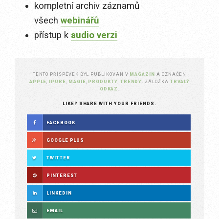
kompletní archiv záznamů
všech
webinářů
přístup k
audio verzi
TENTO PŘÍSPĚVEK BYL PUBLIKOVÁN V
MAGAZÍN
A OZNAČEN
APPLE
,
IPURE
,
MAGIE
,
PRODUKTY
,
TRENDY
. ZÁLOŽKA
TRVALÝ
ODKAZ
.
LIKE? SHARE WITH YOUR FRIENDS.
FACEBOOK
GOOGLE PLUS
TWITTER
PINTEREST
LINKEDIN
EMAIL