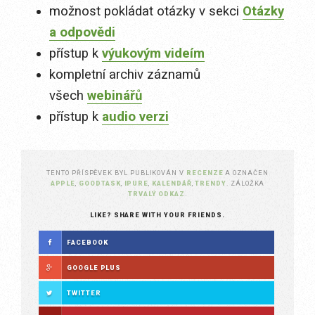
možnost pokládat otázky v sekci
Otázky
a odpovědi
přístup k
výukovým videím
kompletní archiv záznamů
všech
webinářů
přístup k
audio verzi
TENTO PŘÍSPĚVEK BYL PUBLIKOVÁN V
RECENZE
A OZNAČEN
APPLE
,
GOODTASK
,
IPURE
,
KALENDÁŘ
,
TRENDY
. ZÁLOŽKA
TRVALÝ ODKAZ
.
LIKE? SHARE WITH YOUR FRIENDS.
FACEBOOK
GOOGLE PLUS
TWITTER