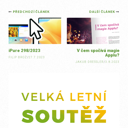
Post
PŘEDCHOZÍ ČLÁNEK
DALŠÍ ČLÁNEK
navigation
iPure 298/2023
V čem spočívá magie
Applu?
FILIP BROŽ
/
27.7.2023
JAKUB DRESSLER
/
3.8.2023