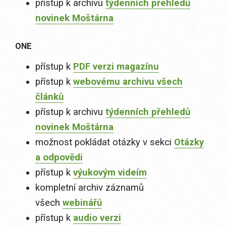
přístup k archivu
týdenních přehledů
novinek Moštárna
ONE
přístup k
PDF verzi magazínu
přístup k
webovému archivu všech
článků
přístup k archivu
týdenních přehledů
novinek Moštárna
možnost pokládat otázky v sekci
Otázky
a odpovědi
přístup k
výukovým videím
kompletní archiv záznamů
všech
webinářů
přístup k
audio verzi