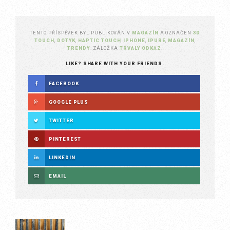
TENTO PŘÍSPĚVEK BYL PUBLIKOVÁN V
MAGAZÍN
A OZNAČEN
3D
TOUCH
,
DOTYK
,
HAPTIC TOUCH
,
IPHONE
,
IPURE
,
MAGAZÍN
,
TRENDY
. ZÁLOŽKA
TRVALÝ ODKAZ
.
LIKE? SHARE WITH YOUR FRIENDS.
FACEBOOK
GOOGLE PLUS
TWITTER
PINTEREST
LINKEDIN
EMAIL