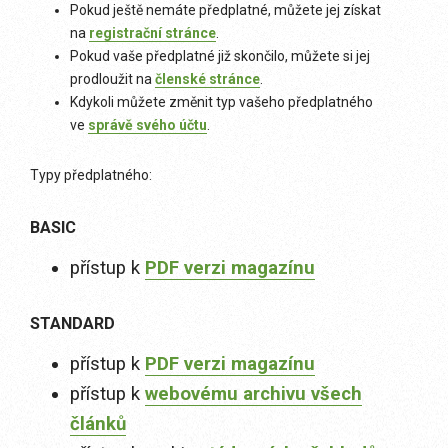
Pokud ještě nemáte předplatné, můžete jej získat
na
registrační stránce
.
Pokud vaše předplatné již skončilo, můžete si jej
prodloužit na
členské stránce
.
Kdykoli můžete změnit typ vašeho předplatného
ve
správě svého účtu
.
Typy předplatného:
BASIC
přístup k
PDF verzi magazínu
STANDARD
přístup k
PDF verzi magazínu
přístup k
webovému archivu všech
článků