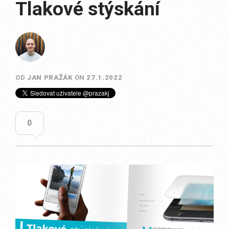
Tlakové stýskání
OD
JAN PRAŽÁK
ON
27.1.2022
0