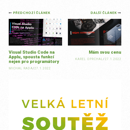
Post
PŘEDCHOZÍ ČLÁNEK
DALŠÍ ČLÁNEK
navigation
Visual Studio Code na
Mám svou cenu
Applu, spousta funkcí
KAREL OPRCHAL
/
27.1.2022
nejen pro programátory
MICHAL RADA
/
27.1.2022