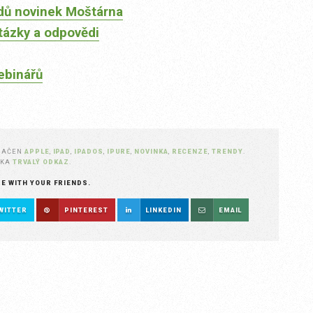
dů novinek Moštárna
tázky a odpovědi
ebinářů
NAČEN
APPLE
,
IPAD
,
IPADOS
,
IPURE
,
NOVINKA
,
RECENZE
,
TRENDY
.
ŽKA
TRVALÝ ODKAZ
.
RE WITH YOUR FRIENDS.
WITTER
PINTEREST
LINKEDIN
EMAIL