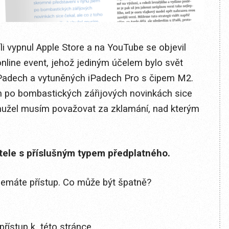
íli vypnul Apple Store a na YouTube se objevil
online event, jehož jediným účelem bylo svět
iPadech a vytuněných iPadech Pro s čipem M2.
m po bombastických zářijových novinkách sice
ohužel musím považovat za zklamání, nad kterým
itele s příslušným typem předplatného.
 nemáte přístup. Co může být špatně?
přístup k této stránce