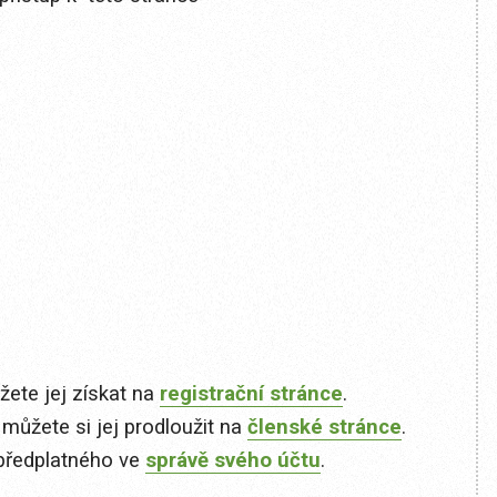
ete jej získat na
registrační stránce
.
 můžete si jej prodloužit na
členské stránce
.
předplatného ve
správě svého účtu
.