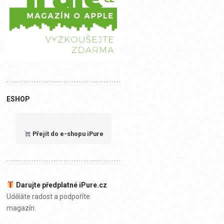
ESHOP
Přejít do e-shopu iPure
Darujte předplatné iPure.cz
Uděláte radost a podpoříte
magazín.