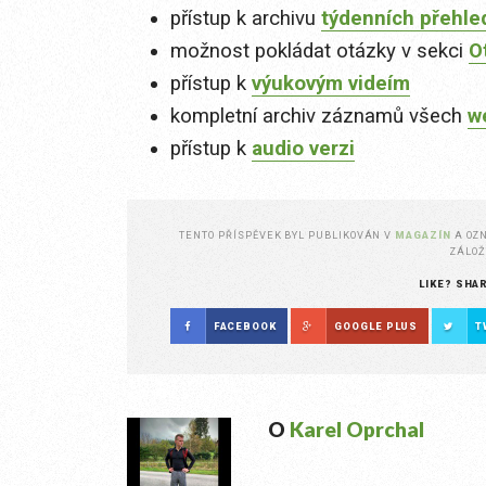
přístup k archivu
týdenních přehle
možnost pokládat otázky v sekci
O
přístup k
výukovým videím
kompletní archiv záznamů všech
w
přístup k
audio verzi
TENTO PŘÍSPĚVEK BYL PUBLIKOVÁN V
MAGAZÍN
A OZ
ZÁLO
LIKE? SHA
FACEBOOK
GOOGLE PLUS
T
O
Karel Oprchal