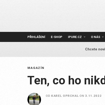
Skip
to
content
PŘIHLÁŠENÍ
E-SHOP
IPURE.CZ
O NÁS
Chcete novi
MAGAZÍN
Ten, co ho nik
OD
KAREL OPRCHAL
ON
3.11.2022