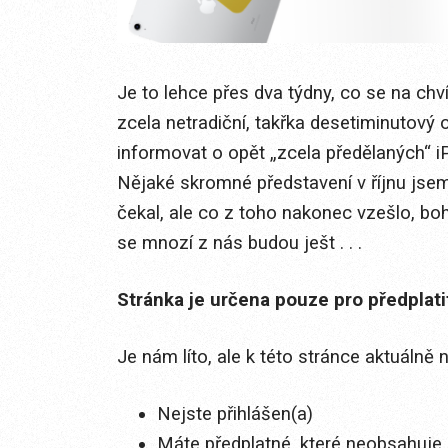
Je to lehce přes dva týdny, co se na chv
zcela netradiční, takřka desetiminutový 
informovat o opět „zcela předělaných“ 
Nějaké skromné představení v říjnu jse
čekal, ale co z toho nakonec vzešlo, b
se mnozí z nás budou ješt . . .
Stránka je určena pouze pro předplat
Je nám líto, ale k této stránce aktuálně
Nejste přihlášen(a)
Máte předplatné, které neobsahuje 