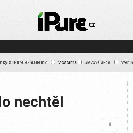
IPURE.CZ
Prémiový Apple e-
magazín, který vychází
každý týden. Žádné
reklamy, žádné
spekulace, jen čistý
obsah pro všechny
nky z iPure e-mailem?
Moštárna
Slevové akce
Webin
Apple fandy. Recenze,
komentáře a praktické
návody, jak začlenit
Apple zařízení do
každodenního života.
do nechtěl
0