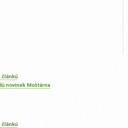
 článků
dů novinek Moštárna
 článků