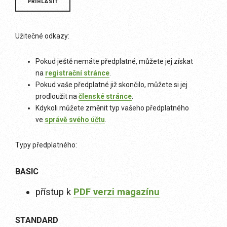
Užitečné odkazy:
Pokud ještě nemáte předplatné, můžete jej získat
na
registrační stránce
.
Pokud vaše předplatné již skončilo, můžete si jej
prodloužit na
členské stránce
.
Kdykoli můžete změnit typ vašeho předplatného
ve
správě svého účtu
.
Typy předplatného:
BASIC
přístup k
PDF verzi magazínu
STANDARD