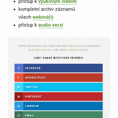
přístup k
výukovým videím
kompletní archiv záznamů
všech
webinářů
přístup k
audio verzi
TENTO PŘÍSPĚVEK BYL PUBLIKOVÁN V
MAGAZÍN
A OZNAČEN
IPHONE 16 PLUS
. ZÁLOŽKA
TRVALÝ ODKAZ
.
LIKE? SHARE WITH YOUR FRIENDS.
FACEBOOK
GOOGLE PLUS
TWITTER
PINTEREST
LINKEDIN
EMAIL