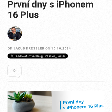
První dny s iPhonem
16 Plus
OD
JAKUB DRESSLER
ON
10.10.2024
0