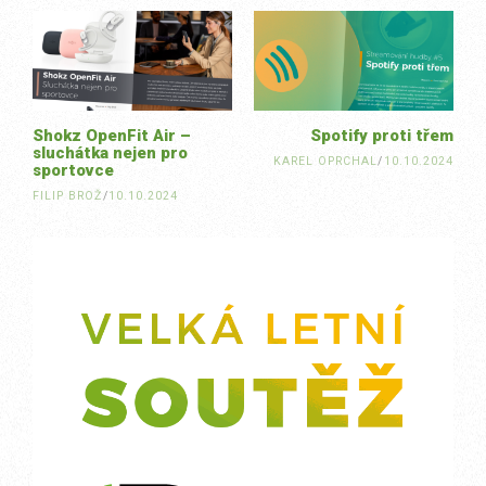
navigation
Shokz OpenFit Air –
Spotify proti třem
sluchátka nejen pro
KAREL OPRCHAL
/
10.10.2024
sportovce
FILIP BROŽ
/
10.10.2024