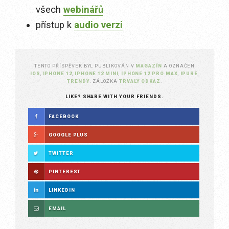
všech
webinářů
přístup k
audio verzi
TENTO PŘÍSPĚVEK BYL PUBLIKOVÁN V
MAGAZÍN
A OZNAČEN
IOS
,
IPHONE 12
,
IPHONE 12 MINI
,
IPHONE 12 PRO MAX
,
IPURE
,
TRENDY
. ZÁLOŽKA
TRVALÝ ODKAZ
.
LIKE? SHARE WITH YOUR FRIENDS.
FACEBOOK
GOOGLE PLUS
TWITTER
PINTEREST
LINKEDIN
EMAIL