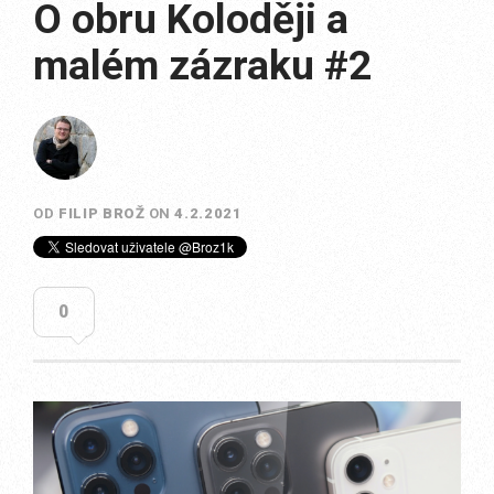
O obru Koloději a
malém zázraku #2
OD
FILIP BROŽ
ON
4.2.2021
0