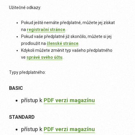
Užitečné odkazy:
Pokud ještě nemáte předplatné, můžete jej získat
na
registrační stránce
.
Pokud vaše předplatné již skončilo, můžete si jej
prodloužit na
členské stránce
.
Kdykoli můžete změnit typ vašeho předplatného
ve
správě svého účtu
.
Typy předplatného:
BASIC
přístup k
PDF verzi magazínu
STANDARD
přístup k
PDF verzi magazínu