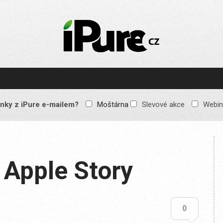
IPURE.CZ
Prémiový Apple e-
magazín, který vychází
každý týden. Žádné
reklamy, žádné
spekulace, jen čistý
obsah pro všechny
nky z iPure e-mailem?
Moštárna
Slevové akce
Webin
Apple fandy. Recenze,
komentáře a praktické
návody, jak začlenit
Apple zařízení do
každodenního života.
 Apple Story
0