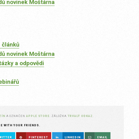
dů novinek Moštárna
 článků
dů novinek Moštárna
tázky a odpovědi
ebinářů
ZÍN
A OZNAČEN
APPLE STORE
. ZÁLOŽKA
TRVALÝ ODKAZ
.
RE WITH YOUR FRIENDS.
WITTER
PINTEREST
LINKEDIN
EMAIL