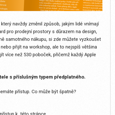
, který navždy změnil způsob, jakým lidé vnímají
ard pro prodejní prostory s důrazem na design,
romě samotného nákupu, si zde můžete vyzkoušet
 nebo přijít na workshop, ale to nejspíš většina
ajít více než 530 poboček, přičemž každý Apple
itele s příslušným typem předplatného.
 nemáte přístup. Co může být špatně?
přístup k této stránce