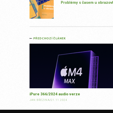
Problémy s časem u obrazov
Post
PŘEDCHOZÍ ČLÁNEK
navigation
iPure 366/2024 audio verze
JAN BŘEZINA
/
21.11.2024