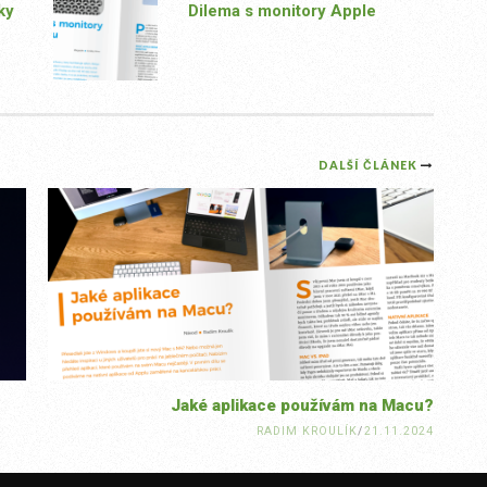
ky
Dilema s monitory Apple
DALŠÍ ČLÁNEK
Jaké aplikace používám na Macu?
RADIM KROULÍK
/
21.11.2024