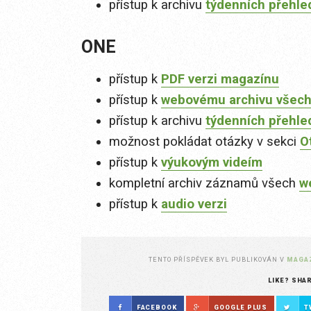
přístup k archivu
týdenních přehle
ONE
přístup k
PDF verzi magazínu
přístup k
webovému archivu všech
přístup k archivu
týdenních přehle
možnost pokládat otázky v sekci
O
přístup k
výukovým videím
kompletní archiv záznamů všech
w
přístup k
audio verzi
TENTO PŘÍSPĚVEK BYL PUBLIKOVÁN V
MAGA
LIKE? SHA
FACEBOOK
GOOGLE PLUS
T