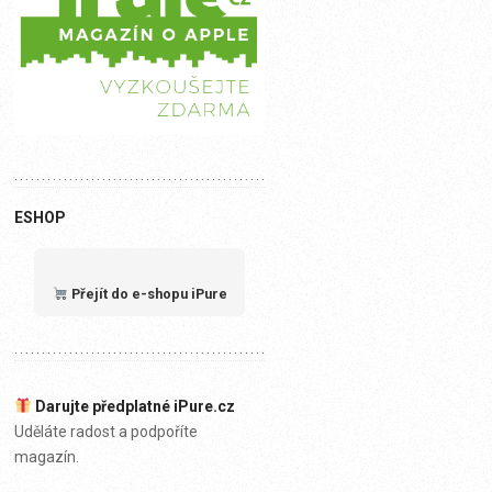
ESHOP
Přejít do e-shopu iPure
Darujte předplatné iPure.cz
Uděláte radost a podpoříte
magazín.