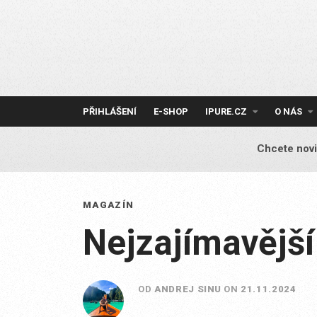
Skip
to
content
PŘIHLÁŠENÍ
E-SHOP
IPURE.CZ
O NÁS
Chcete novi
MAGAZÍN
Nejzajímavější
OD
ANDREJ SINU
ON
21.11.2024