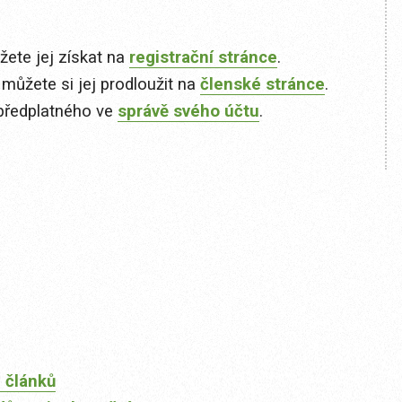
ete jej získat na
registrační stránce
.
 můžete si jej prodloužit na
členské stránce
.
předplatného ve
správě svého účtu
.
 článků