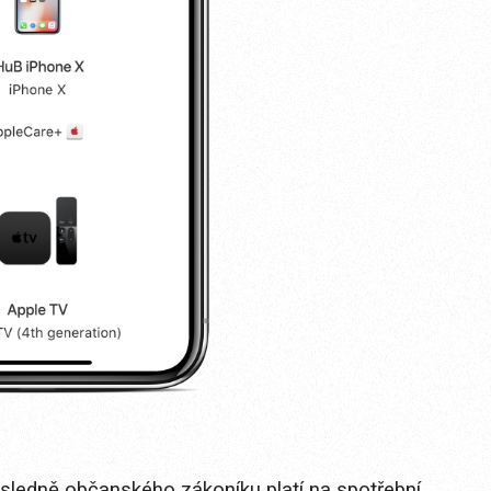
ásledně občanského zákoníku platí na spotřební