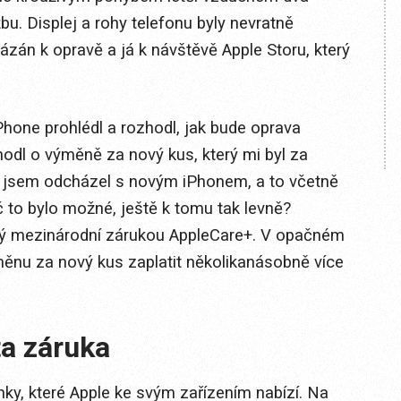
bu. Displej a rohy telefonu byly nevratně
zán k opravě a já k návštěvě Apple Storu, který
iPhone prohlédl a rozhodl, jak bude oprava
odl o výměně za nový kus, který mi byl za
ě jsem odcházel s novým iPhonem, a to včetně
 to bylo možné, ještě k tomu tak levně?
ytý mezinárodní zárukou AppleCare+. V opačném
měnu za nový kus zaplatit několikanásobně více
ta záruka
ky, které Apple ke svým zařízením nabízí. Na