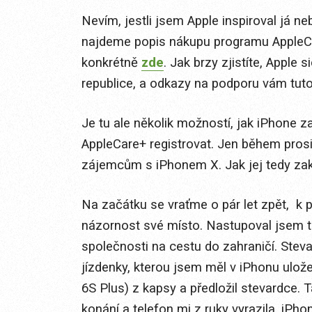
Nevím, jestli jsem Apple inspiroval já ne
najdeme popis nákupu programu AppleCa
konkrétně
zde
. Jak brzy zjistíte, Apple s
republice, a odkazy na podporu vám tuto 
Je tu ale několik možností, jak iPhone 
AppleCare+ registrovat. Jen během pro
zájemcům s iPhonem X. Jak jej tedy zako
Na začátku se vraťme o pár let zpět, k p
názornost své místo. Nastupoval jsem 
společnosti na cestu do zahraničí. Stev
jízdenky, kterou jsem měl v iPhonu ulož
6S Plus) z kapsy a předložil stevardce.
konání a telefon mi z ruky vyrazila. iP