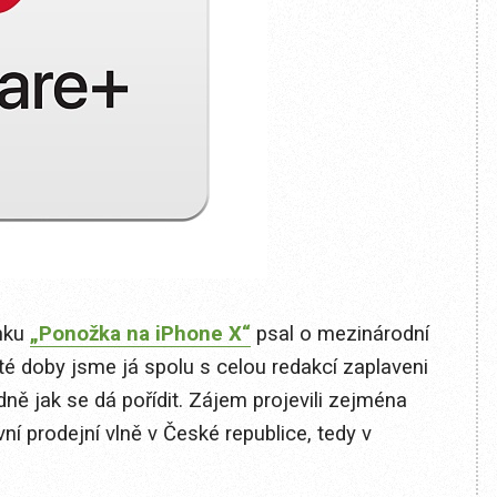
ánku
„Ponožka na iPhone X“
psal o mezinárodní
é doby jsme já spolu s celou redakcí zaplaveni
dně jak se dá pořídit. Zájem projevili zejména
rvní prodejní vlně v České republice, tedy v