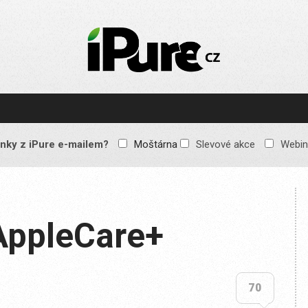
IPURE.CZ
Prémiový Apple e-
magazín, který vychází
každý týden. Žádné
reklamy, žádné
spekulace, jen čistý
obsah pro všechny
nky z iPure e-mailem?
Moštárna
Slevové akce
Webin
Apple fandy. Recenze,
komentáře a praktické
návody, jak začlenit
Apple zařízení do
každodenního života.
AppleCare+
70