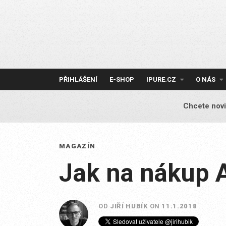
Skip
to
content
PŘIHLÁŠENÍ
E-SHOP
IPURE.CZ
O NÁS
Chcete novi
MAGAZÍN
Jak na nákup 
OD
JIŘÍ HUBÍK
ON
11.1.2018