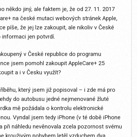
bo někdo jiný, ale faktem je, že od 27. 11. 2017
re+ na české mutaci webových stránek Apple,
ice píše, že jej lze zakoupit, ale nikoliv v České
informaci jen potvrdí.
zakoupený v České republice do programu
since jsem pomohl zakoupit AppleCare+ 25
upit a i v Česku využít?
říběhu, který jsem již popisoval – i zde má pro
tehdy do autobusu jedné nejmenované žluté
ardka mě požádala o kontrolu elektronické
enou. Vyndal jsem tedy iPhone (v té době iPhone
 Ta při náhledu nevěnovala zcela pozornost svému
hone krouživým pohybem letěl vzduchem dva