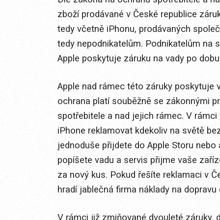
zboží prodávané v České republice záruk
tedy včetně iPhonu, prodávaných společ
tedy nepodnikatelům. Podnikatelům na s
Apple poskytuje záruku na vady po dobu
Apple nad rámec této záruky poskytuje 
ochrana platí souběžně se zákonnými p
spotřebitele a nad jejich rámec. V rámc
iPhone reklamovat kdekoliv na světě be
jednoduše přijdete do Apple Storu nebo 
popíšete vadu a servis přijme vaše zaří
za nový kus. Pokud řešíte reklamaci v Č
hradí jablečná firma náklady na dopravu 
V rámci již zmiňované dvouleté záruky, 