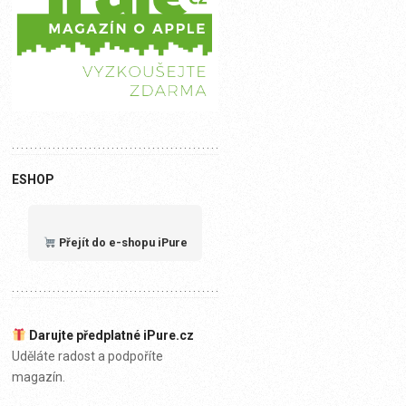
ESHOP
Přejít do e-shopu iPure
Darujte předplatné iPure.cz
Uděláte radost a podpoříte
magazín.