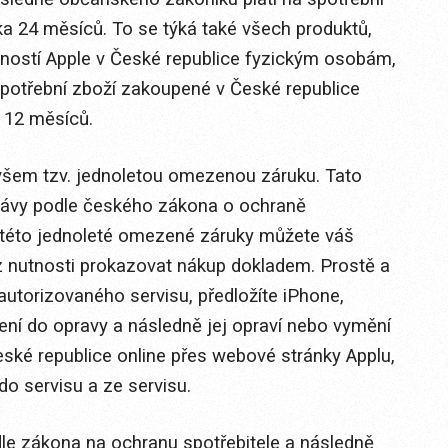
a 24 měsíců. To se týká také všech produktů,
ností Apple v České republice fyzickým osobám,
potřební zboží zakoupené v České republice
 12 měsíců.
všem tzv. jednoletou omezenou záruku. Tato
rávy podle českého zákona o ochraně
i této jednoleté omezené záruky můžete váš
z nutnosti prokazovat nákup dokladem. Prostě a
autorizovaného servisu, předložíte iPhone,
zení do opravy a následně jej opraví nebo vymění
eské republice online přes webové stránky Applu,
do servisu a ze servisu.
dle zákona na ochranu spotřebitele a následně