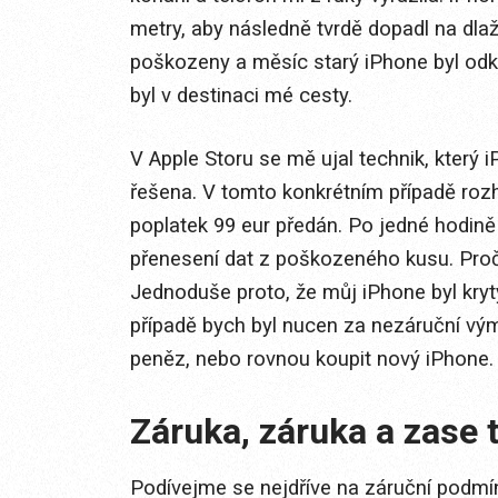
metry, aby následně tvrdě dopadl na dlaž
poškozeny a měsíc starý iPhone byl odká
byl v destinaci mé cesty.
V Apple Storu se mě ujal technik, který 
řešena. V tomto konkrétním případě rozh
poplatek 99 eur předán. Po jedné hodin
přenesení dat z poškozeného kusu. Proč
Jednoduše proto, že můj iPhone byl kr
případě bych byl nucen za nezáruční vý
peněz, nebo rovnou koupit nový iPhone.
Záruka, záruka a zase 
Podívejme se nejdříve na záruční podmín