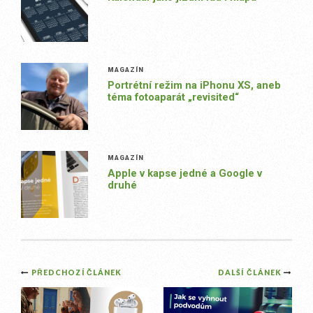
MAGAZÍN
Portrétní režim na iPhonu XS, aneb
téma fotoaparát „revisited“
MAGAZÍN
Apple v kapse jedné a Google v
druhé
Post
PŘEDCHOZÍ ČLÁNEK
DALŠÍ ČLÁNEK
navigation