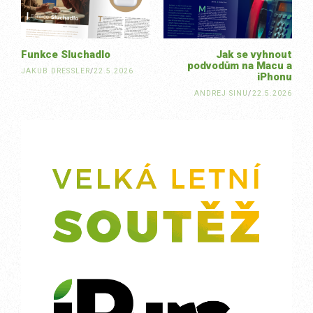
Funkce Sluchadlo
Jak se vyhnout
podvodům na Macu a
JAKUB DRESSLER
/
22.5.2026
iPhonu
ANDREJ SINU
/
22.5.2026