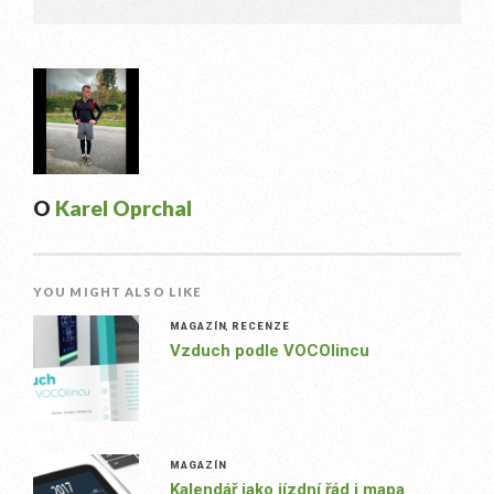
O
Karel Oprchal
YOU MIGHT ALSO LIKE
MAGAZÍN
,
RECENZE
Vzduch podle VOCOlincu
MAGAZÍN
Kalendář jako jízdní řád i mapa