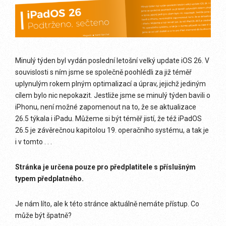
Minulý týden byl vydán poslední letošní velký update iOS 26. V
souvislosti s ním jsme se společně poohlédli za již téměř
uplynulým rokem plným optimalizací a úprav, jejichž jediným
cílem bylo nic nepokazit. Jestliže jsme se minulý týden bavili o
iPhonu, není možné zapomenout na to, že se aktualizace
26.5 týkala i iPadu. Můžeme si být téměř jistí, že též iPadOS
26.5 je závěrečnou kapitolou 19. operačního systému, a tak je
i v tomto . . .
Stránka je určena pouze pro předplatitele s příslušným
typem předplatného.
Je nám líto, ale k této stránce aktuálně nemáte přístup. Co
může být špatně?