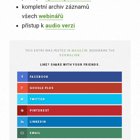
kompletní archiv záznamů
všech
webinářů
přístup k
audio verzi
THIS ENTRY WAS POSTED IN
MAGAZÍN
. BOOKMARK THE
PERMALINK
.
LIKE? SHARE WITH YOUR FRIENDS.
FACEBOOK
GOOGLE PLUS
TWITTER
PINTEREST
LINKEDIN
EMAIL