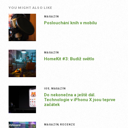
YOU MIGHT ALSO LIKE
MAGAZÍN
Poslouchání knih v mobilu
MAGAZÍN
HomeKit #3: Budiž světlo
IOS
,
MAGAZÍN
Do nekonečna a ještě dál.
Technologie v iPhonu X jsou teprve
začátek
MAGAZÍN
,
RECENZE