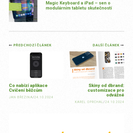
Magic Keyboard a iPad – sen o
modulárním tabletu skutečností
Post
PŘEDCHOZÍ ČLÁNEK
DALŠÍ ČLÁNEK
navigation
Co nabízí aplikace
Skiny od dbrand:
Cvičení běžcům
customizace pro
odvážné
JAN BŘEZINA
/
24.10.2024
KAREL OPRCHAL
/
24.10.2024