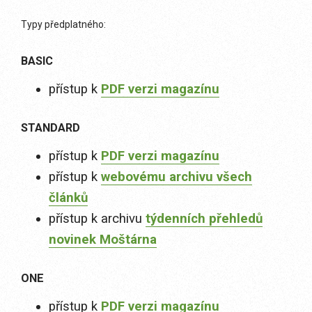
Typy předplatného:
BASIC
přístup k
PDF verzi magazínu
STANDARD
přístup k
PDF verzi magazínu
přístup k
webovému archivu všech
článků
přístup k archivu
týdenních přehledů
novinek Moštárna
ONE
přístup k
PDF verzi magazínu