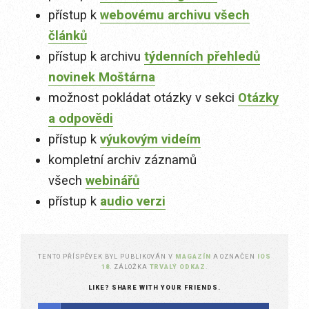
přístup k
webovému archivu všech
článků
přístup k archivu
týdenních přehledů
novinek Moštárna
možnost pokládat otázky v sekci
Otázky
a odpovědi
přístup k
výukovým videím
kompletní archiv záznamů
všech
webinářů
přístup k
audio verzi
TENTO PŘÍSPĚVEK BYL PUBLIKOVÁN V
MAGAZÍN
A OZNAČEN
IOS
18
. ZÁLOŽKA
TRVALÝ ODKAZ
.
LIKE? SHARE WITH YOUR FRIENDS.