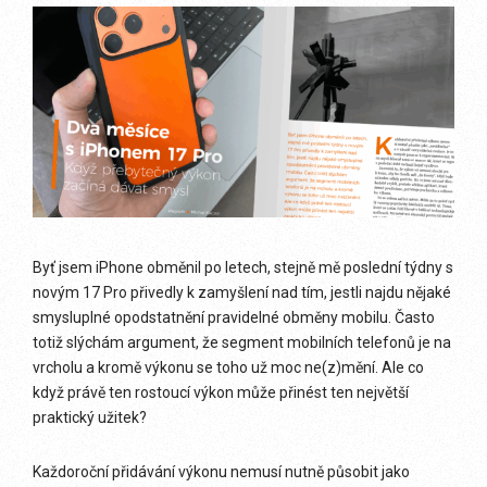
Byť jsem iPhone obměnil po letech, stejně mě poslední týdny s
novým 17 Pro přivedly k zamyšlení nad tím, jestli najdu nějaké
smysluplné opodstatnění pravidelné obměny mobilu. Často
totiž slýchám argument, že segment mobilních telefonů je na
vrcholu a kromě výkonu se toho už moc ne(z)mění. Ale co
když právě ten rostoucí výkon může přinést ten největší
praktický užitek?
Každoroční přidávání výkonu nemusí nutně působit jako