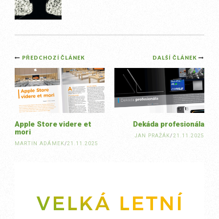
Post
PŘEDCHOZÍ ČLÁNEK
DALŠÍ ČLÁNEK
navigation
Apple Store videre et
Dekáda profesionála
mori
JAN PRAŽÁK
/
21.11.2025
MARTIN ADÁMEK
/
21.11.2025