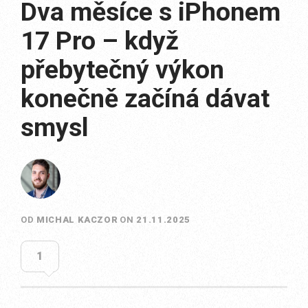
Dva měsíce s iPhonem
17 Pro – když
přebytečný výkon
konečně začíná dávat
smysl
OD
MICHAL KACZOR
ON
21.11.2025
1