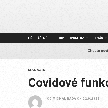
Skip
to
content
PŘIHLÁŠENÍ
E-SHOP
IPURE.CZ
O NÁS
Chcete novi
MAGAZÍN
Covidové funkc
OD
MICHAL RADA
ON
22.9.2022