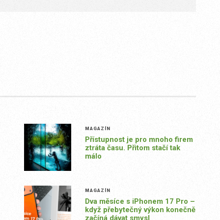
MAGAZÍN
Přístupnost je pro mnoho firem
ztráta času. Přitom stačí tak
málo
MAGAZÍN
o
Dva měsíce s iPhonem 17 Pro –
když přebytečný výkon konečně
začíná dávat smysl