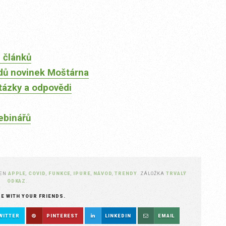
 článků
dů novinek Moštárna
tázky a odpovědi
ebinářů
ČEN
APPLE
,
COVID
,
FUNKCE
,
IPURE
,
NÁVOD
,
TRENDY
. ZÁLOŽKA
TRVALÝ
ODKAZ
.
RE WITH YOUR FRIENDS.
WITTER
PINTEREST
LINKEDIN
EMAIL