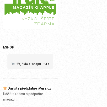
ESHOP
Přejít do e-shopu iPure
Darujte předplatné iPure.cz
Uděláte radost a podpoříte
magazín.