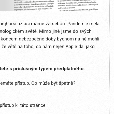
to nejhorší už asi máme za sebou. Pandemie měla
echnologickém světě. Mimo jiné jsme do svých
 a s koncem nebezpečné doby bychom na ně mohli
 že většina toho, co nám nejen Apple dal jako
itele s příslušným typem předplatného.
 nemáte přístup. Co může být špatně?
přístup k této stránce