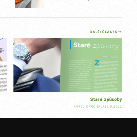
DALŠÍ ČLÁNEK
Staré způsoby
KAREL OPRCHAL
/
22.9.2022