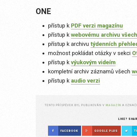
ONE
přístup k
PDF verzi magazínu
přístup k
webovému archivu všech
přístup k archivu
týdenních přehle
možnost pokládat otázky v sekci
O
přístup k
výukovým videím
kompletní archiv záznamů všech
w
přístup k
audio verzi
TENTO PŘÍSPĚVEK BYL PUBLIKOVÁN V
MAGAZÍN
A OZNA
LIKE? SHA
FACEBOOK
GOOGLE PLUS
T