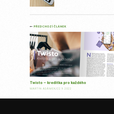
Post
PŘEDCHOZÍ ČLÁNEK
navigation
Twisto – kreditka pro každého
MARTIN ADÁMEK
/
22.9.2022