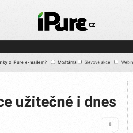
IPURE.CZ
Prémiový Apple e-
magazín, který vychází
každý týden. Žádné
reklamy, žádné
spekulace, jen čistý
obsah pro všechny
nky z iPure e-mailem?
Moštárna
Slevové akce
Webin
Apple fandy. Recenze,
komentáře a praktické
návody, jak začlenit
Apple zařízení do
každodenního života.
e užitečné i dnes
0