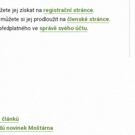
ete jej získat na
registrační stránce
.
 můžete si jej prodloužit na
členské stránce
.
předplatného ve
správě svého účtu
.
 článků
dů novinek Moštárna