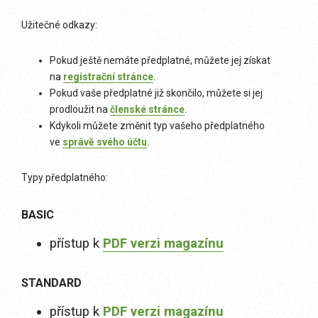
Užitečné odkazy:
Pokud ještě nemáte předplatné, můžete jej získat
na
registrační stránce
.
Pokud vaše předplatné již skončilo, můžete si jej
prodloužit na
členské stránce
.
Kdykoli můžete změnit typ vašeho předplatného
ve
správě svého účtu
.
Typy předplatného:
BASIC
přístup k
PDF verzi magazínu
STANDARD
přístup k
PDF verzi magazínu