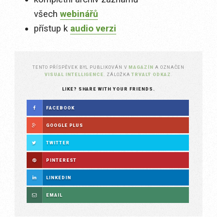
všech
webinářů
přístup k
audio verzi
TENTO PŘÍSPĚVEK BYL PUBLIKOVÁN V
MAGAZÍN
A OZNAČEN
VISUAL INTELLIGENCE
. ZÁLOŽKA
TRVALÝ ODKAZ
.
LIKE? SHARE WITH YOUR FRIENDS.
FACEBOOK
GOOGLE PLUS
TWITTER
PINTEREST
LINKEDIN
EMAIL