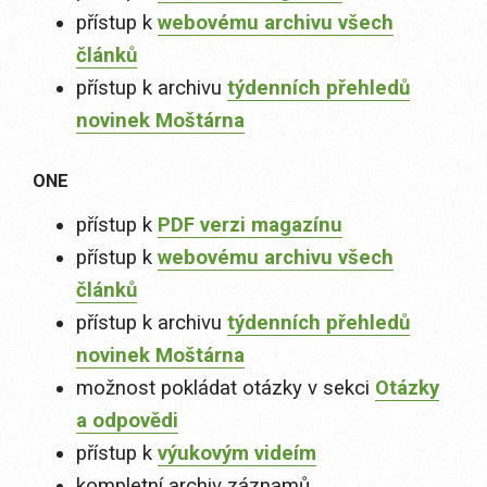
přístup k
webovému archivu všech
článků
přístup k archivu
týdenních přehledů
novinek Moštárna
ONE
přístup k
PDF verzi magazínu
přístup k
webovému archivu všech
článků
přístup k archivu
týdenních přehledů
novinek Moštárna
možnost pokládat otázky v sekci
Otázky
a odpovědi
přístup k
výukovým videím
kompletní archiv záznamů