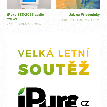
iPure 383/2025 audio
Jak na Připomínky
verze
MARTIN ADÁMEK
/
27.3.2025
JAN BŘEZINA
/
27.3.2025