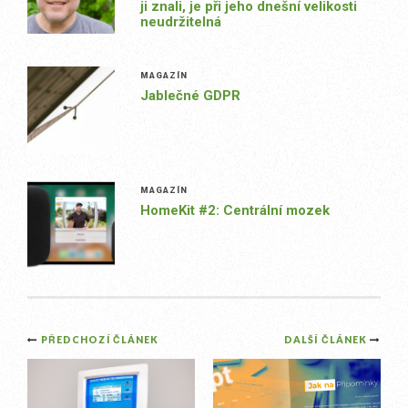
ji znali, je při jeho dnešní velikosti
neudržitelná
MAGAZÍN
Jablečné GDPR
MAGAZÍN
HomeKit #2: Centrální mozek
Post
PŘEDCHOZÍ ČLÁNEK
DALŠÍ ČLÁNEK
navigation