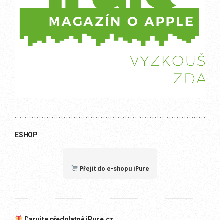
ESHOP
Přejít do e-shopu iPure
Darujte předplatné iPure.cz