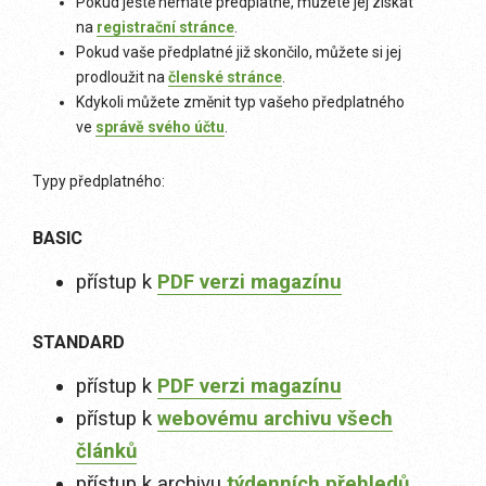
Pokud ještě nemáte předplatné, můžete jej získat
na
registrační stránce
.
Pokud vaše předplatné již skončilo, můžete si jej
prodloužit na
členské stránce
.
Kdykoli můžete změnit typ vašeho předplatného
ve
správě svého účtu
.
Typy předplatného:
BASIC
přístup k
PDF verzi magazínu
STANDARD
přístup k
PDF verzi magazínu
přístup k
webovému archivu všech
článků
přístup k archivu
týdenních přehledů