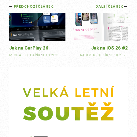
Post
PŘEDCHOZÍ ČLÁNEK
DALŠÍ ČLÁNEK
navigation
Jak na CarPlay 26
Jak na iOS 26 #2
MICHAL KOLAŘÍK
/
3.10.2025
RADIM KROULÍK
/
3.10.2025