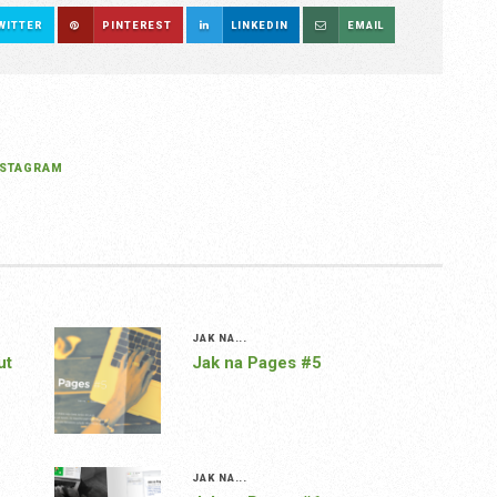
WITTER
PINTEREST
LINKEDIN
EMAIL
NSTAGRAM
JAK NA...
ut
Jak na Pages #5
JAK NA...