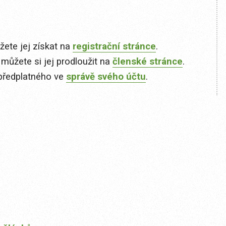
ete jej získat na
registrační stránce
.
 můžete si jej prodloužit na
členské stránce
.
předplatného ve
správě svého účtu
.