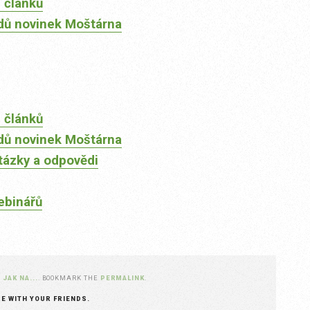
 článků
dů novinek Moštárna
 článků
dů novinek Moštárna
tázky a odpovědi
ebinářů
N
JAK NA...
. BOOKMARK THE
PERMALINK
.
RE WITH YOUR FRIENDS.