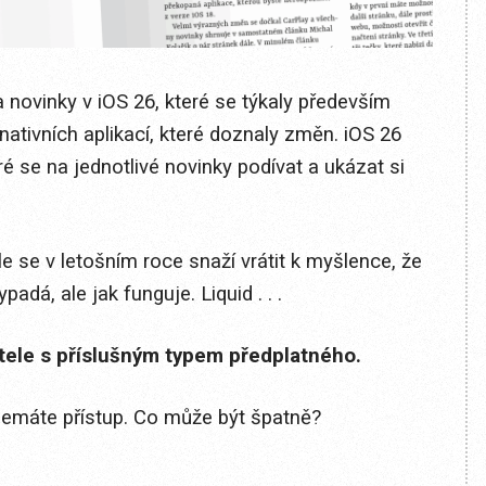
 novinky v iOS 26, které se týkaly především
ativních aplikací, které doznaly změn. iOS 26
é se na jednotlivé novinky podívat a ukázat si
le se v letošním roce snaží vrátit k myšlence, že
dá, ale jak funguje. Liquid . . .
itele s příslušným typem předplatného.
 nemáte přístup. Co může být špatně?