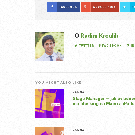
FACEBOOK
GOOGLE PLUS
T
O
Radim Kroulík
TWITTER
FACEBOOK
I
YOU MIGHT ALSO LIKE
JAK NA...
Stage Manager – jak ovládno
multitasking na Macu a iPadu
JAK NA...