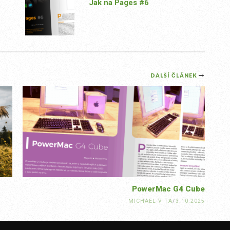
Jak na Pages #6
DALŠÍ ČLÁNEK
PowerMac G4 Cube
MICHAEL VITA
/
3.10.2025