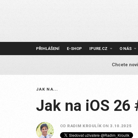
Skip
to
content
PŘIHLÁŠENÍ
E-SHOP
IPURE.CZ
O NÁS
Chcete novi
JAK NA...
Jak na iOS 26 
OD
RADIM KROULÍK
ON
3.10.2025