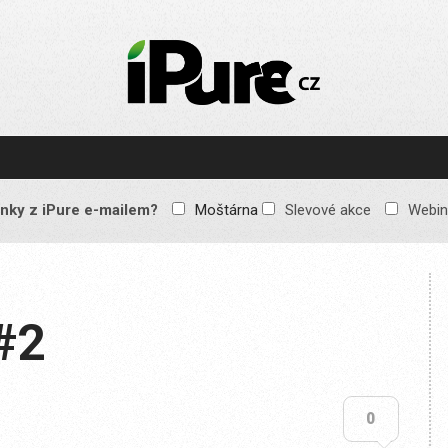
IPURE.CZ
Prémiový Apple e-
magazín, který vychází
každý týden. Žádné
reklamy, žádné
spekulace, jen čistý
obsah pro všechny
nky z iPure e-mailem?
Moštárna
Slevové akce
Webin
Apple fandy. Recenze,
komentáře a praktické
návody, jak začlenit
Apple zařízení do
každodenního života.
#2
0