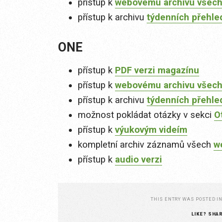
přístup k
webovému archivu všech
přístup k archivu
týdenních přehle
ONE
přístup k
PDF verzi magazínu
přístup k
webovému archivu všech
přístup k archivu
týdenních přehle
možnost pokládat otázky v sekci
O
přístup k
výukovým videím
kompletní archiv záznamů všech
w
přístup k
audio verzi
THIS ENTRY WAS POSTED I
LIKE? SHA