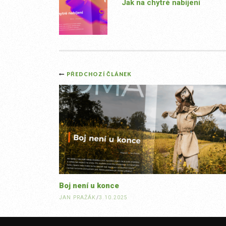
Jak na chytré nabíjení
Post
PŘEDCHOZÍ ČLÁNEK
navigation
Boj není u konce
JAN PRAŽÁK
/
3.10.2025