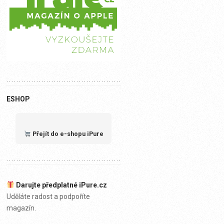
ESHOP
Přejít do e-shopu iPure
Darujte předplatné iPure.cz
Uděláte radost a podpoříte
magazín.