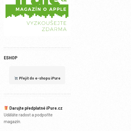
ESHOP
Přejít do e-shopu iPure
Darujte předplatné iPure.cz
Uděláte radost a podpoříte
magazín.