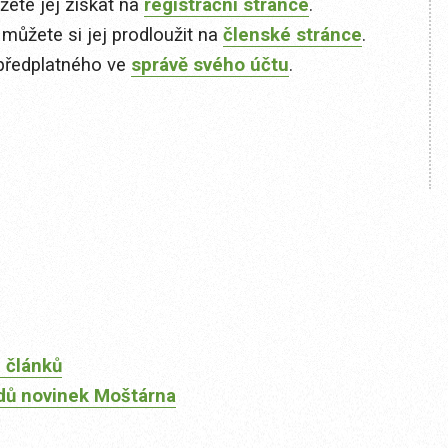
ete jej získat na
registrační stránce
.
 můžete si jej prodloužit na
členské stránce
.
předplatného ve
správě svého účtu
.
 článků
dů novinek Moštárna