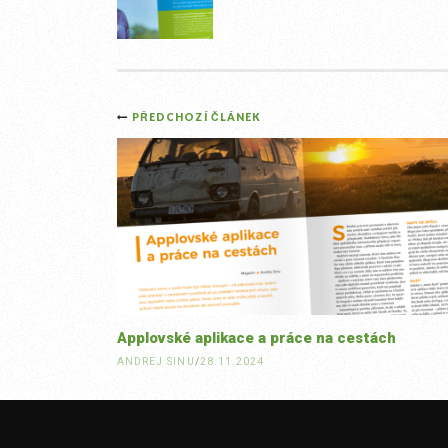
Post
PŘEDCHOZÍ ČLÁNEK
navigation
Applovské aplikace a práce na cestách
ANDREJ SINU
/
28.11.2024