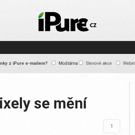
IPURE.CZ
Prémiový Apple e-
magazín, který vychází
každý týden. Žádné
reklamy, žádné
spekulace, jen čistý
obsah pro všechny
nky z iPure e-mailem?
Moštárna
Slevové akce
Webin
Apple fandy. Recenze,
komentáře a praktické
návody, jak začlenit
Apple zařízení do
každodenního života.
ixely se mění
1