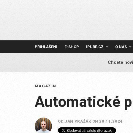
Skip
to
content
PŘIHLÁŠENÍ
E-SHOP
IPURE.CZ
O NÁS
Chcete novi
MAGAZÍN
Automatické p
OD
JAN PRAŽÁK
ON
28.11.2024