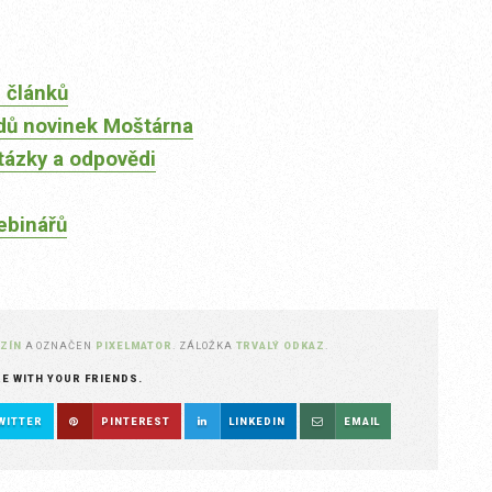
 článků
dů novinek Moštárna
tázky a odpovědi
ebinářů
ZÍN
A OZNAČEN
PIXELMATOR
. ZÁLOŽKA
TRVALÝ ODKAZ
.
RE WITH YOUR FRIENDS.
WITTER
PINTEREST
LINKEDIN
EMAIL