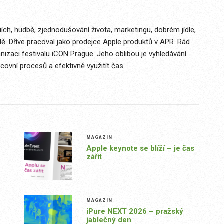
ích, hudbě, zjednodušování života, marketingu, dobrém jídle,
dě. Dříve pracoval jako prodejce Apple produktů v APR. Rád
izaci festivalu iCON Prague. Jeho oblibou je vyhledávání
covní procesů a efektivně využitít čas.
MAGAZÍN
Apple keynote se blíží – je čas
zářit
MAGAZÍN
u
iPure NEXT 2026 – pražský
jablečný den