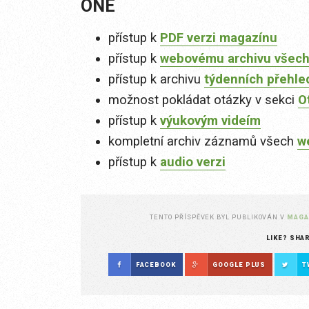
ONE
přístup k
PDF verzi magazínu
přístup k
webovému archivu všech
přístup k archivu
týdenních přehle
možnost pokládat otázky v sekci
O
přístup k
výukovým videím
kompletní archiv záznamů všech
w
přístup k
audio verzi
TENTO PŘÍSPĚVEK BYL PUBLIKOVÁN V
MAGA
LIKE? SHA
FACEBOOK
GOOGLE PLUS
T