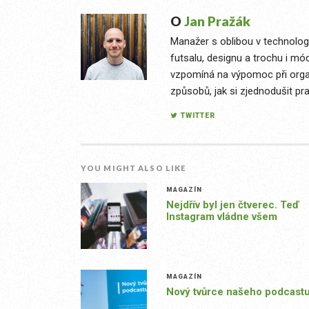
O
Jan Pražák
Manažer s oblibou v technologi
futsalu, designu a trochu i mó
vzpomíná na výpomoc při organ
způsobů, jak si zjednodušit pra
TWITTER
YOU MIGHT ALSO LIKE
MAGAZÍN
Nejdřív byl jen čtverec. Teď
Instagram vládne všem
MAGAZÍN
Nový tvůrce našeho podcast