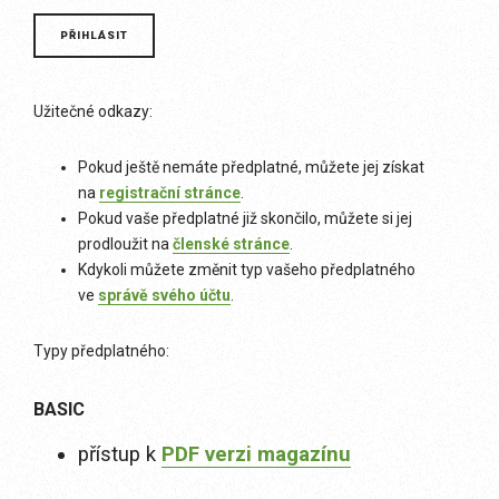
Užitečné odkazy:
Pokud ještě nemáte předplatné, můžete jej získat
na
registrační stránce
.
Pokud vaše předplatné již skončilo, můžete si jej
prodloužit na
členské stránce
.
Kdykoli můžete změnit typ vašeho předplatného
ve
správě svého účtu
.
Typy předplatného:
BASIC
přístup k
PDF verzi magazínu