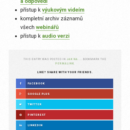
a odpovědi
přístup k
výukovým videím
kompletní archiv záznamů
všech
webinářů
přístup k
audio verzi
THIS ENTRY WAS POSTED IN
JAK NA...
. BOOKMARK THE
PERMALINK
.
LIKE? SHARE WITH YOUR FRIENDS.
FACEBOOK
GOOGLE PLUS
TWITTER
PINTEREST
LINKEDIN