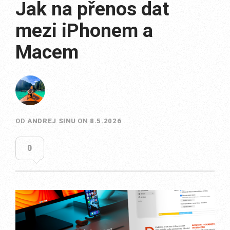
Jak na přenos dat
mezi iPhonem a
Macem
OD
ANDREJ SINU
ON
8.5.2026
0