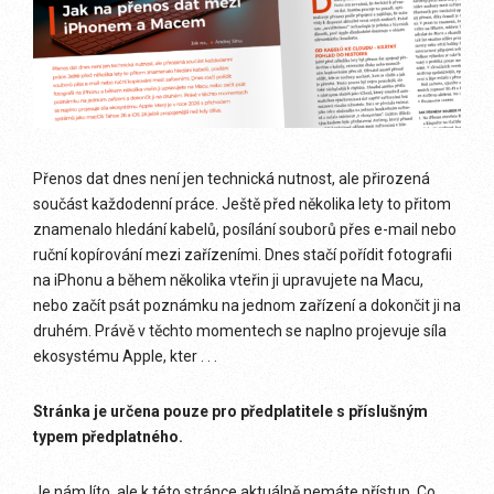
Přenos dat dnes není jen technická nutnost, ale přirozená
součást každodenní práce. Ještě před několika lety to přitom
znamenalo hledání kabelů, posílání souborů přes e-mail nebo
ruční kopírování mezi zařízeními. Dnes stačí pořídit fotografii
na iPhonu a během několika vteřin ji upravujete na Macu,
nebo začít psát poznámku na jednom zařízení a dokončit ji na
druhém. Právě v těchto momentech se naplno projevuje síla
ekosystému Apple, kter . . .
Stránka je určena pouze pro předplatitele s příslušným
typem předplatného.
Je nám líto, ale k této stránce aktuálně nemáte přístup. Co