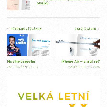
pisálků
Post
PŘEDCHOZÍ ČLÁNEK
DALŠÍ ČLÁNEK
navigation
Na vlně úspěchu
iPhone Air – vrátil se?
JAN PRAŽÁK
/
8.5.2026
MAREK HAJN
/
8.5.2026