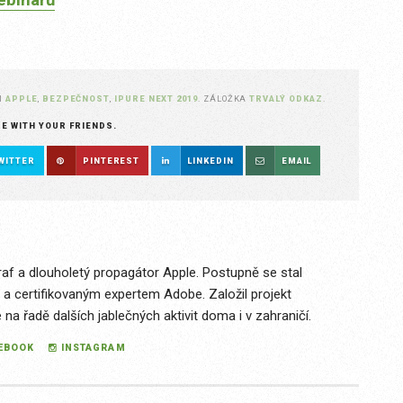
N
APPLE
,
BEZPEČNOST
,
IPURE NEXT 2019
. ZÁLOŽKA
TRVALÝ ODKAZ
.
RE WITH YOUR FRIENDS.
WITTER
PINTEREST
LINKEDIN
EMAIL
raf a dlouholetý propagátor Apple. Postupně se stal
 a certifikovaným expertem Adobe. Založil projekt
a řadě dalších jablečných aktivit doma i v zahraničí.
EBOOK
INSTAGRAM