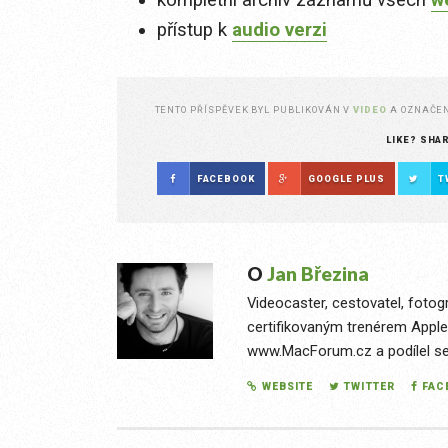
přístup k
audio verzi
TENTO PŘÍSPĚVEK BYL PUBLIKOVÁN V
VIDEO
A OZNAČE
LIKE? SHA
FACEBOOK
GOOGLE PLUS
T
O
Jan Březina
Videocaster, cestovatel, fotog
certifikovaným trenérem Apple
www.MacForum.cz a podílel se n
WEBSITE
TWITTER
FAC