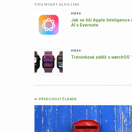
YOU MIGHT ALSO LIKE
VIDEO
Jak se liší Apple Inteligence 
AI v Evernote
VIDEO
Tréninková zátěž s watchOS 
Post
PŘEDCHOZÍ ČLÁNEK
navigation