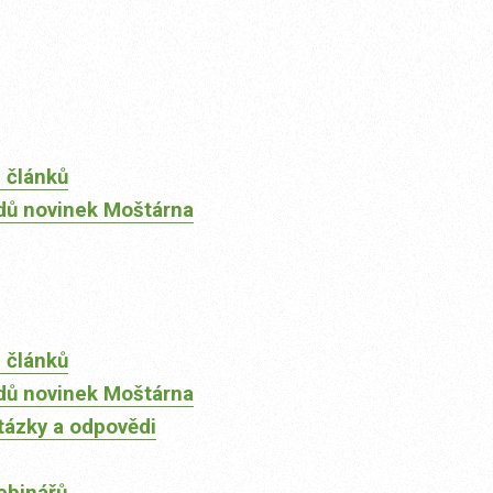
 článků
dů novinek Moštárna
 článků
dů novinek Moštárna
tázky a odpovědi
ebinářů