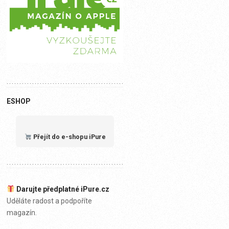
ESHOP
Přejít do e-shopu iPure
Darujte předplatné iPure.cz
Uděláte radost a podpoříte
magazín.