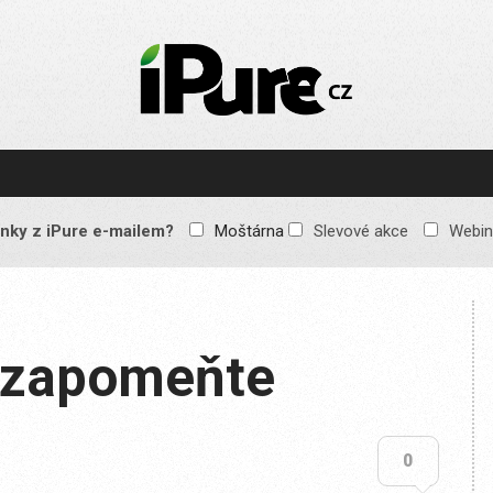
IPURE.CZ
Prémiový Apple e-
magazín, který vychází
každý týden. Žádné
reklamy, žádné
spekulace, jen čistý
obsah pro všechny
nky z iPure e-mailem?
Moštárna
Slevové akce
Webin
Apple fandy. Recenze,
komentáře a praktické
návody, jak začlenit
Apple zařízení do
každodenního života.
 zapomeňte
0