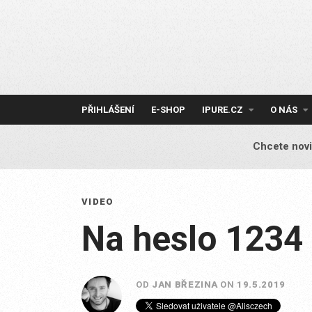
Skip
to
content
PŘIHLÁŠENÍ
E-SHOP
IPURE.CZ
O NÁS
Chcete novi
VIDEO
Na heslo 1234
OD
JAN BŘEZINA
ON
19.5.2019