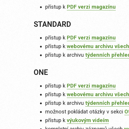
přístup k
PDF verzi magazínu
STANDARD
přístup k
PDF verzi magazínu
přístup k
webovému archivu všech
přístup k archivu
týdenních přehle
ONE
přístup k
PDF verzi magazínu
přístup k
webovému archivu všech
přístup k archivu
týdenních přehle
možnost pokládat otázky v sekci
O
přístup k
výukovým videím
kompletní archiv záznamů všech
w