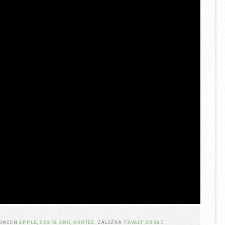
ZNAČEN
APPLE
,
CESTA SNŮ
,
SOUTĚŽ
. ZÁLOŽKA
TRVALÝ ODKAZ
.