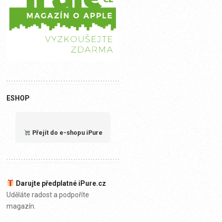
ESHOP
Přejít do e-shopu iPure
Darujte předplatné iPure.cz
Uděláte radost a podpoříte
magazín.