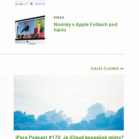
VIDEO
Novinky v Apple Fotkách pod
lupou
DALŠÍ ČLÁNEK
iPure Podcast #173: Je iCloud bezpečné místo?