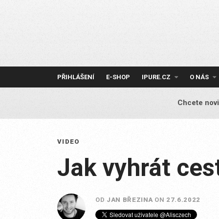
Skip
to
content
PŘIHLÁŠENÍ
E-SHOP
IPURE.CZ
O NÁS
Chcete novi
VIDEO
Jak vyhrát ces
OD
JAN BŘEZINA
ON
27.6.2022