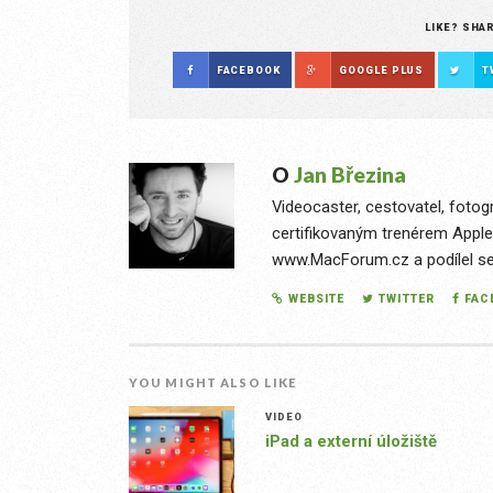
LIKE? SHA
FACEBOOK
GOOGLE PLUS
T
O
Jan Březina
Videocaster, cestovatel, fotog
certifikovaným trenérem Apple
www.MacForum.cz a podílel se n
WEBSITE
TWITTER
FAC
YOU MIGHT ALSO LIKE
VIDEO
iPad a externí úložiště