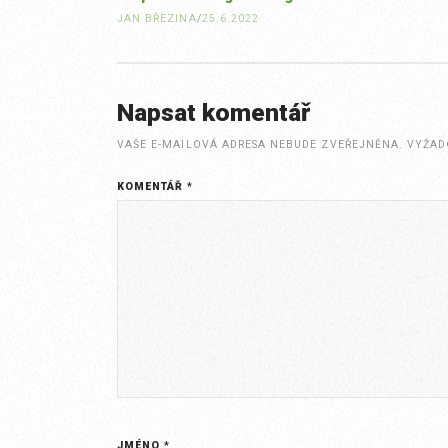
JAN BŘEZINA
/
25.6.2022
Napsat komentář
VAŠE E-MAILOVÁ ADRESA NEBUDE ZVEŘEJNĚNA.
VYŽAD
KOMENTÁŘ
*
JMÉNO
*