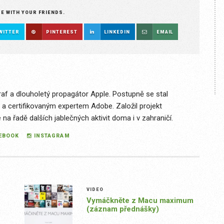
RE WITH YOUR FRIENDS.
WITTER
PINTEREST
LINKEDIN
EMAIL
raf a dlouholetý propagátor Apple. Postupně se stal
 a certifikovaným expertem Adobe. Založil projekt
a řadě dalších jablečných aktivit doma i v zahraničí.
EBOOK
INSTAGRAM
VIDEO
Vymáčkněte z Macu maximum
(záznam přednášky)