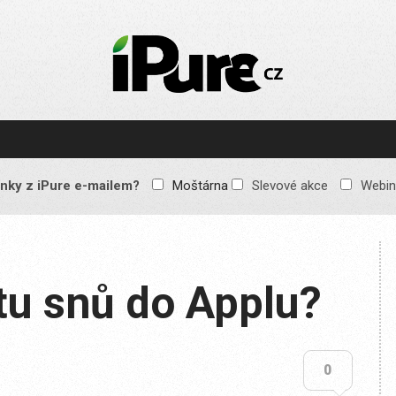
IPURE.CZ
Prémiový Apple e-
magazín, který vychází
každý týden. Žádné
reklamy, žádné
spekulace, jen čistý
obsah pro všechny
nky z iPure e-mailem?
Moštárna
Slevové akce
Webin
Apple fandy. Recenze,
komentáře a praktické
návody, jak začlenit
Apple zařízení do
každodenního života.
tu snů do Applu?
0