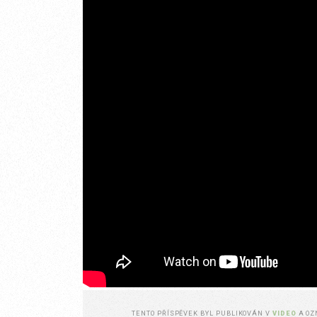
TENTO PŘÍSPĚVEK BYL PUBLIKOVÁN V
VIDEO
A O