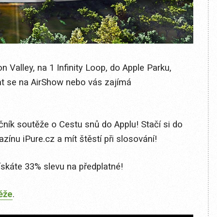
n Valley, na 1 Infinity Loop, do Apple Parku,
vat se na AirShow nebo vás zajímá
čník soutěže o Cestu snů do Applu! Stačí si do
azínu iPure.cz a mít štěstí při slosování!
káte 33% slevu na předplatné!
ěže
.