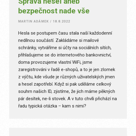
Správa hesel aneb
bezpečnost nade vše
MARTIN ADÁMEK
/
18.8.2022
Hesla se postupem času stala naší každodenní
nedílnou součástí. Zakládáme si mailové
schránky, vytváříme si účty na sociálních sítích,
přihlašujeme se do internetového bankovnictví,
doma provozujeme vlastní WiFi, jsme
zaregistrováni v řadě e-shopů, a to je jen zlomek
z výčtu, kde všude je různých uživatelských jmen
a hesel zapotřebí. Když si pak uděláme celkový
souhrn našich ID, zjistíme, že jich máme pěkných
pár desítek, ne-li stovek. A v tuto chvíli přichází na
řadu typická otázka – kam s nimi?