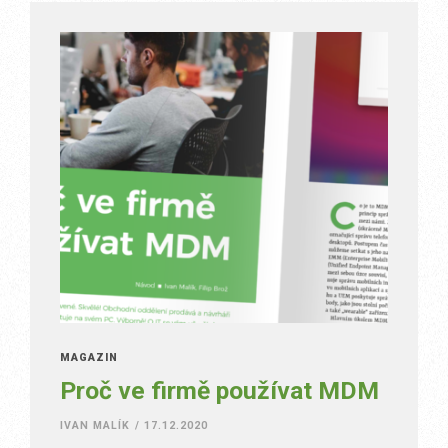
MAGAZÍN
Proč ve firmě používat MDM
IVAN MALÍK
/
17.12.2020