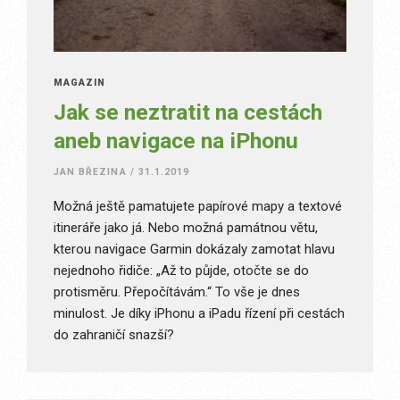
MAGAZÍN
Jak se neztratit na cestách
aneb navigace na iPhonu
JAN BŘEZINA
/
31.1.2019
Možná ještě pamatujete papírové mapy a textové
itineráře jako já. Nebo možná památnou větu,
kterou navigace Garmin dokázaly zamotat hlavu
nejednoho řidiče: „Až to půjde, otočte se do
protisměru. Přepočítávám.“ To vše je dnes
minulost. Je díky iPhonu a iPadu řízení při cestách
do zahraničí snazší?