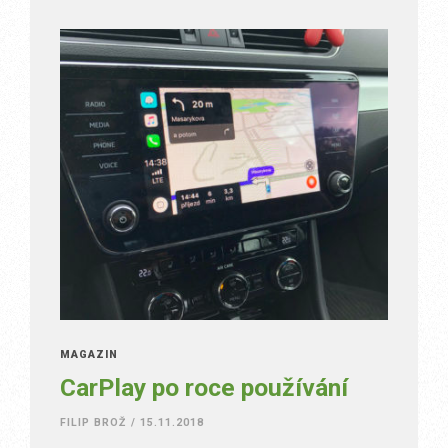
MAGAZÍN
CarPlay po roce používání
FILIP BROŽ
/
15.11.2018