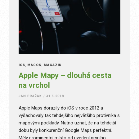
IOS
,
MACOS
,
MAGAZÍN
Apple Mapy – dlouhá cesta
na vrchol
JAN PRAŽÁK
/
31.5.2018
Apple Maps dorazily do iOS v roce 2012 a
vyšachovaly tak tehdejšího největšího protivníka s
mapovými podklady. Nutno uznat, že na tehdejší
dobu byly konkurenční Google Maps perfektní.
Měly prominentní místo od uvedení prvního