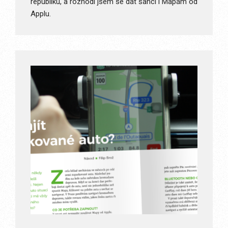
republiku, a rozhodl jsem se dát šanci i Mapám od
Applu.