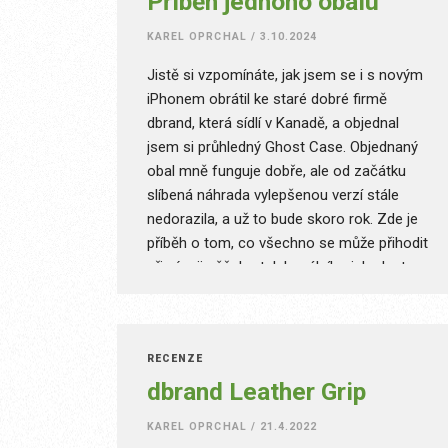
Příběh jednoho obalu
KAREL OPRCHAL
/
3.10.2024
Jistě si vzpomínáte, jak jsem se i s novým
iPhonem obrátil ke staré dobré firmě
dbrand, která sídlí v Kanadě, a objednal
jsem si průhledný Ghost Case. Objednaný
obal mně funguje dobře, ale od začátku
slíbená náhrada vylepšenou verzí stále
nedorazila, a už to bude skoro rok. Zde je
příběh o tom, co všechno se může přihodit
při vývoji něčeho tak banálního jako kryt na
telefon.
RECENZE
dbrand Leather Grip
KAREL OPRCHAL
/
21.4.2022