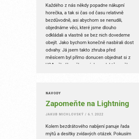
Každého z nás někdy popadne nákupní
horečka, a tak si čas od času relativně
bezdůvodně, asi abychom se nenudili,
objednáme věci, které jsme dlouho
odkládali a vlastně se bez nich dovedeme
obejít. Jako bychom konečně nasbírali dost
odvahy. Já jsem takto zhruba před
měsícem byl přímo donucen objednat si z
USA několik našlapaných produktů značky
dbrand, protože jsem chtěl svoji omezenou
sbírku obalů na iPhone završit něčím…
speciálním.
NÁVODY
Zapomeňte na Lightning
JAKUB MICHLOVSKÝ
/
6.1.2022
Kolem bezdrátového nabíjení panuje řada
mýtů a desítky zvídavých otázek. Pokusím