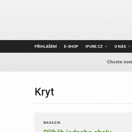
Skip
to
content
PŘIHLÁŠENÍ
E-SHOP
IPURE.CZ
O NÁS
Chcete novi
Kryt
MAGAZÍN