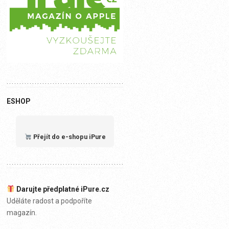
ESHOP
Přejít do e-shopu iPure
Darujte předplatné iPure.cz
Uděláte radost a podpoříte
magazín.