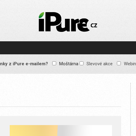
IPURE.CZ
Prémiový Apple e-
magazín, který vychází
každý týden. Žádné
reklamy, žádné
spekulace, jen čistý
obsah pro všechny
nky z iPure e-mailem?
Moštárna
Slevové akce
Webin
Apple fandy. Recenze,
komentáře a praktické
návody, jak začlenit
Apple zařízení do
každodenního života.