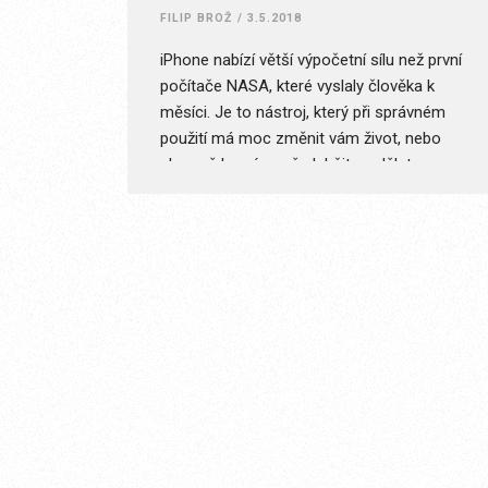
FILIP BROŽ
/
3.5.2018
iPhone nabízí větší výpočetní sílu než první
počítače NASA, které vyslaly člověka k
měsíci. Je to nástroj, který při správném
použití má moc změnit vám život, nebo
alespoň ho výrazně ulehčit a udělat
příjemnější. Záměrně píšu při správném
použití, protože to bývá často kámen úrazu
většiny běžných uživatelů. Je škoda
používat iPhone jen na psaní zpráv a
surfování po internetu. Právě to chce
změnit i geek, spisovatel, podcaster a
právník David Sparks, který provozuje web
MacSparky.