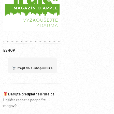
ESHOP
Přejít do e-shopu iPure
Darujte předplatné iPure.cz
Uděláte radost a podpoříte
magazín.