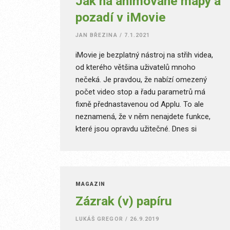
Jak na animované mapy a
pozadí v iMovie
JAN BŘEZINA
/
7.1.2021
iMovie je bezplatný nástroj na střih videa,
od kterého většina uživatelů mnoho
nečeká. Je pravdou, že nabízí omezený
počet video stop a řadu parametrů má
fixně přednastavenou od Applu. To ale
neznamená, že v něm nenajdete funkce,
které jsou opravdu užitečné. Dnes si
ukážeme, k čemu jsou takzvaná Pozadí.
MAGAZÍN
Zázrak (v) papíru
LUKÁŠ GREGOR
/
26.9.2019