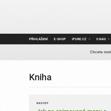
Skip
to
content
PŘIHLÁŠENÍ
E-SHOP
IPURE.CZ
O NÁS
Chcete novi
Kniha
NÁVODY