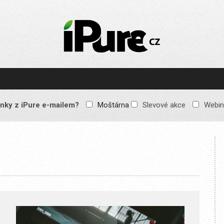
IPURE.CZ
Prémiový Apple e-
magazín, který vychází
každý týden. Žádné
reklamy, žádné
spekulace, jen čistý
obsah pro všechny
nky z iPure e-mailem?
Moštárna
Slevové akce
Webin
Apple fandy. Recenze,
komentáře a praktické
návody, jak začlenit
Apple zařízení do
každodenního života.