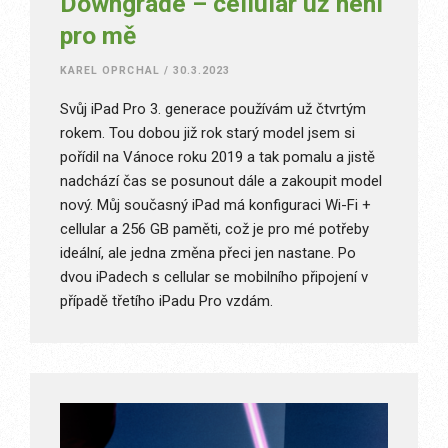
Downgrade – cellular už není
pro mě
KAREL OPRCHAL
/
30.3.2023
Svůj iPad Pro 3. generace používám už čtvrtým
rokem. Tou dobou již rok starý model jsem si
pořídil na Vánoce roku 2019 a tak pomalu a jistě
nadchází čas se posunout dále a zakoupit model
nový. Můj současný iPad má konfiguraci Wi-Fi +
cellular a 256 GB paměti, což je pro mé potřeby
ideální, ale jedna změna přeci jen nastane. Po
dvou iPadech s cellular se mobilního připojení v
případě třetího iPadu Pro vzdám.