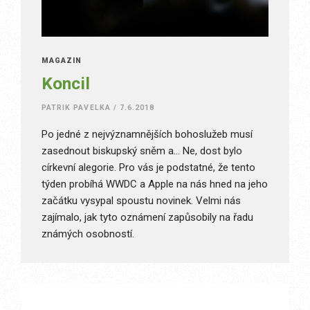
MAGAZÍN
Koncil
PATRIK PAVELKA
/
7.6.2018
Po jedné z nejvýznamnějších bohoslužeb musí
zasednout biskupský sněm a… Ne, dost bylo
církevní alegorie. Pro vás je podstatné, že tento
týden probíhá WWDC a Apple na nás hned na jeho
začátku vysypal spoustu novinek. Velmi nás
zajímalo, jak tyto oznámení zapůsobily na řadu
známých osobností.