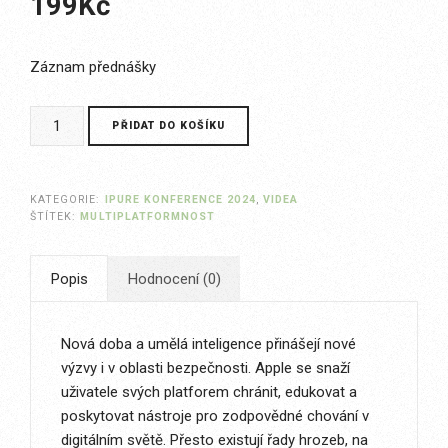
199
Kč
Záznam přednášky
Bezpečnost
PŘIDAT DO KOŠÍKU
v
době
AI
KATEGORIE:
IPURE KONFERENCE 2024
,
VIDEA
v
ŠTÍTEK:
MULTIPLATFORMNOST
Apple
světě
Popis
Hodnocení (0)
množství
Nová doba a umělá inteligence přinášejí nové
výzvy i v oblasti bezpečnosti. Apple se snaží
uživatele svých platforem chránit, edukovat a
poskytovat nástroje pro zodpovědné chování v
digitálním světě. Přesto existují řady hrozeb, na