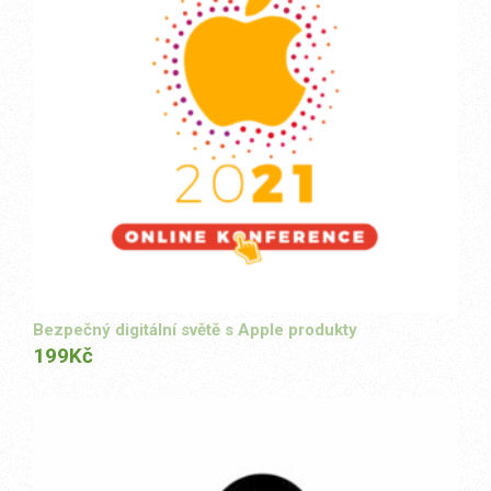
Bezpečný digitální světě s Apple produkty
199
Kč