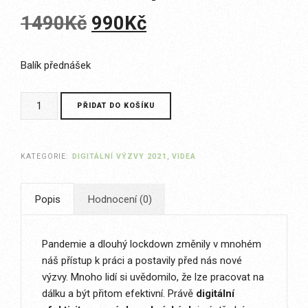
Původní
Aktuální
1490
Kč
990
Kč
cena
cena
Balík přednášek
byla:
je:
Digitální
PŘIDAT DO KOŠÍKU
1490Kč.
990Kč.
výzvy
2021
-
KATEGORIE:
DIGITÁLNÍ VÝZVY 2021
,
VIDEA
balík
všech
přednášek
Popis
Hodnocení (0)
množství
Pandemie a dlouhý lockdown změnily v mnohém
náš přístup k práci a postavily před nás nové
výzvy. Mnoho lidí si uvědomilo, že lze pracovat na
dálku a být přitom efektivní. Právě
digitální