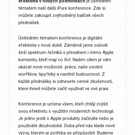
efektivita v nových podmínkách
je ústředním
tématem naší další iPure konference. Zde si
můžete zakoupit zvýhodněný balíček všech
přednášek.
Ústředním tématem konference je digitální
efektivita v nové době. Záměrně jsme oslovili
širší spektrum řečníků s přesahem i mimo Apple
komunitu, kteří mají co říct. Našim cílem je vám
ukázat nové možnosti práce, naše osobní
worfklow, tipy/triky a nastínit budoucnost. Z
každé přednášky si odnesete cenné zkušenosti,
které ihned můžete začít využívat ve své praxi.
Konference je určena všem, kteří chtějí zvýšit
svou efektivitu s využitím moderních technologií.
Je jedno jestli s Apple produkty začínáte nebo je
používáte dlouhodobě. Doba před nás klade nové
výzvy, kterým je potřeba se přizpůsobit. Budeme