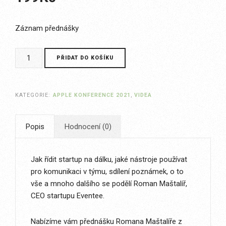
Záznam přednášky
Týmová
PŘIDAT DO KOŠÍKU
práce
na
dálku
KATEGORIE:
APPLE KONFERENCE 2021
,
VIDEA
množství
Popis
Hodnocení (0)
Jak řídit startup na dálku, jaké nástroje používat
pro komunikaci v týmu, sdílení poznámek, o to
vše a mnoho dalšího se podělí Roman Maštalíř,
CEO startupu Eventee.
Nabízíme vám přednášku Romana Maštalíře z