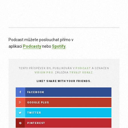
Podcast můžete poslouchat přímo v
aplikaci
Podcasty
nebo
Spotify
.
TENTO PŘÍSPĚVEK BYL PUBLIKOVÁN V
PODCAST
A OZNAČEN
VISION PRO
. ZÁLOŽKA
TRVALÝ ODKAZ
.
LIKE? SHARE WITH YOUR FRIENDS.
FACEBOOK
GOOGLE PLUS
TWITTER
PINTEREST