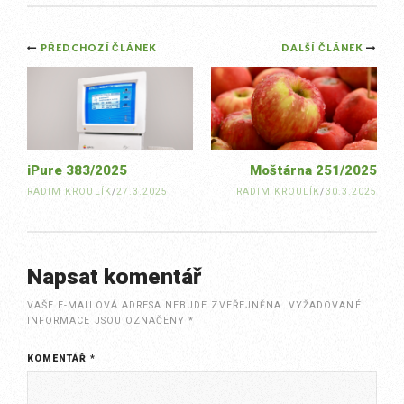
Post
PŘEDCHOZÍ ČLÁNEK
DALŠÍ ČLÁNEK
navigation
iPure 383/2025
Moštárna 251/2025
RADIM KROULÍK
/
27.3.2025
RADIM KROULÍK
/
30.3.2025
Napsat komentář
VAŠE E-MAILOVÁ ADRESA NEBUDE ZVEŘEJNĚNA.
VYŽADOVANÉ
INFORMACE JSOU OZNAČENY
*
KOMENTÁŘ
*