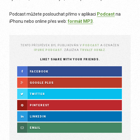
Podcast můžete poslouchat přímo v aplikaci
Podcast
na
iPhonu nebo online přes web:
formát MP3
.
TENTO PŘÍSPĚVEK BYL PUBLIKOVÁN V
PODCAST
A OZNAČEN
IPURE PODCAST
. ZÁLOŽKA
TRVALÝ ODKAZ
.
LIKE? SHARE WITH YOUR FRIENDS.
FACEBOOK
GOOGLE PLUS
TWITTER
PINTEREST
LINKEDIN
EMAIL