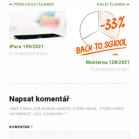
Post
PŘEDCHOZÍ ČLÁNEK
DALŠÍ ČLÁNEK
navigation
iPure 199/2021
FILIP BROŽ
/
19.8.2021
Moštárna 128/2021
FILIP BROŽ
/
22.8.2021
Napsat komentář
VAŠE E-MAILOVÁ ADRESA NEBUDE ZVEŘEJNĚNA.
VYŽADOVANÉ
INFORMACE JSOU OZNAČENY
*
KOMENTÁŘ
*