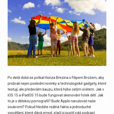
Po delší době se potkal Honza Březina s Filipem Brožem, aby
probrali nejen poslední novinky a technologické gadgety, které
testují, ale především kauzu, která hýbe celým světem. Jak v
iOS 15 a iPadOS 15 bude fungovat skenování fotek dětí. Jak
to je s dětskou pornografií? Bude Apple narušovat naše
soukromí? Pokud hledáte reálná fakta a jednoduché
vysvětlení, které dává smysl, stačí si pustit náš podcast.