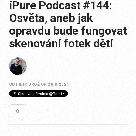
iPure Podcast #144:
Osvěta, aneb jak
opravdu bude fungovat
skenování fotek dětí
OD
FILIP BROŽ
ON
20.8.2021
0