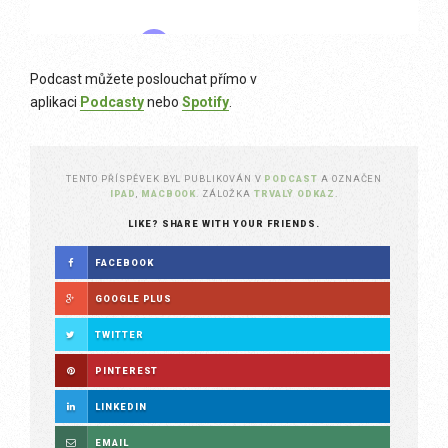
Podcast můžete poslouchat přímo v
aplikaci
Podcasty
nebo
Spotify
.
TENTO PŘÍSPĚVEK BYL PUBLIKOVÁN V
PODCAST
A OZNAČEN
IPAD
,
MACBOOK
. ZÁLOŽKA
TRVALÝ ODKAZ
.
LIKE? SHARE WITH YOUR FRIENDS.
FACEBOOK
GOOGLE PLUS
TWITTER
PINTEREST
LINKEDIN
EMAIL