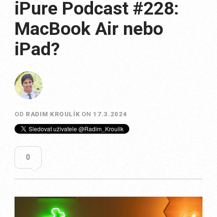
iPure Podcast #228:
MacBook Air nebo
iPad?
OD
RADIM KROULÍK
ON
17.3.2024
0