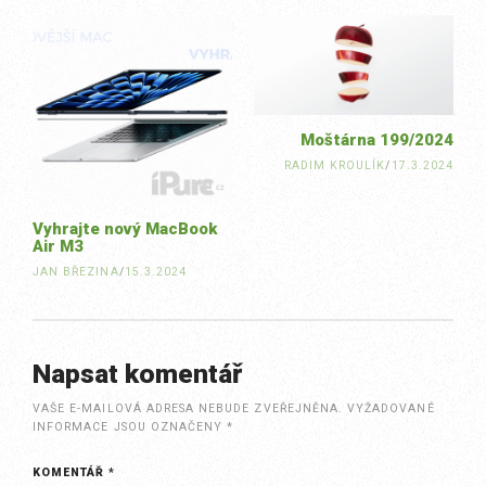
navigation
Moštárna 199/2024
RADIM KROULÍK
/
17.3.2024
Vyhrajte nový MacBook
Air M3
JAN BŘEZINA
/
15.3.2024
Napsat komentář
VAŠE E-MAILOVÁ ADRESA NEBUDE ZVEŘEJNĚNA.
VYŽADOVANÉ
INFORMACE JSOU OZNAČENY
*
KOMENTÁŘ
*