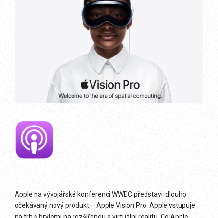
Apple na vývojářské konferenci WWDC představil dlouho
očekávaný nový produkt – Apple Vision Pro. Apple vstupuje
na trh s brýlemi na rozšířenou a virtuální realitu. Co Apple