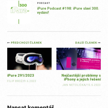
PODCAST
iPure Podcast #198: iPure slaví 300.
vydání!
Post
PŘEDCHOZÍ ČLÁNEK
DALŠÍ ČLÁNEK
navigation
iPure 291/2023
Nejčastější problémy s
iPhony a jejich řešení
FILIP BROŽ
/
9.6.2023
JAN NETOLIČKA
/
15.6.2023
Napsat komentář