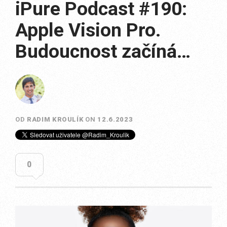
iPure Podcast #190:
Apple Vision Pro.
Budoucnost začíná…
OD
RADIM KROULÍK
ON
12.6.2023
0