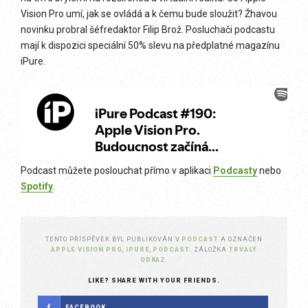
Vision Pro umí, jak se ovládá a k čemu bude sloužit? Žhavou
novinku probral šéfredaktor Filip Brož. Posluchači podcastu
mají k dispozici speciální 50% slevu na předplatné magazínu
iPure.
Podcast můžete poslouchat přímo v aplikaci
Podcasty
nebo
Spotify
.
TENTO PŘÍSPĚVEK BYL PUBLIKOVÁN V
PODCAST
A OZNAČEN
APPLE VISION PRO
,
IPURE
,
PODCAST
. ZÁLOŽKA
TRVALÝ
ODKAZ
.
LIKE? SHARE WITH YOUR FRIENDS.
FACEBOOK