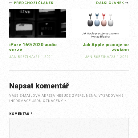
Post
PŘEDCHOZÍ ČLÁNEK
DALŠÍ ČLÁNEK
navigation
iPure 169/2020 audio
Jak Apple pracuje se
verze
zvukem
JAN BŘEZINA
/
21.1.2021
JAN BŘEZINA
/
23.1.2021
Napsat komentář
VAŠE E-MAILOVÁ ADRESA NEBUDE ZVEŘEJNĚNA.
VYŽADOVANÉ
INFORMACE JSOU OZNAČENY
*
KOMENTÁŘ
*