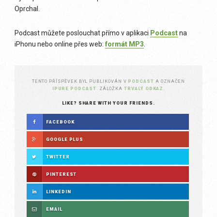
Oprchal.
Podcast můžete poslouchat přímo v aplikaci
Podcast
na
iPhonu nebo online přes web:
formát
MP3
.
TENTO PŘÍSPĚVEK BYL PUBLIKOVÁN V
PODCAST
A OZNAČEN
IPURE PODCAST
. ZÁLOŽKA
TRVALÝ ODKAZ
.
LIKE? SHARE WITH YOUR FRIENDS.
FACEBOOK
GOOGLE PLUS
TWITTER
PINTEREST
LINKEDIN
EMAIL