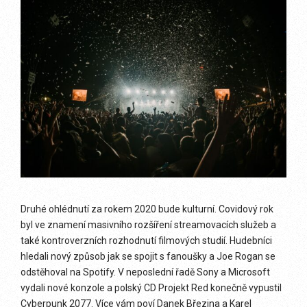
Druhé ohlédnutí za rokem 2020 bude kulturní. Covidový rok
byl ve znamení masivního rozšíření streamovacích služeb a
také kontroverzních rozhodnutí filmových studií. Hudebníci
hledali nový způsob jak se spojit s fanoušky a Joe Rogan se
odstěhoval na Spotify. V neposlední řadě Sony a Microsoft
vydali nové konzole a polský CD Projekt Red konečně vypustil
Cyberpunk 2077. Více vám poví Danek Březina a Karel