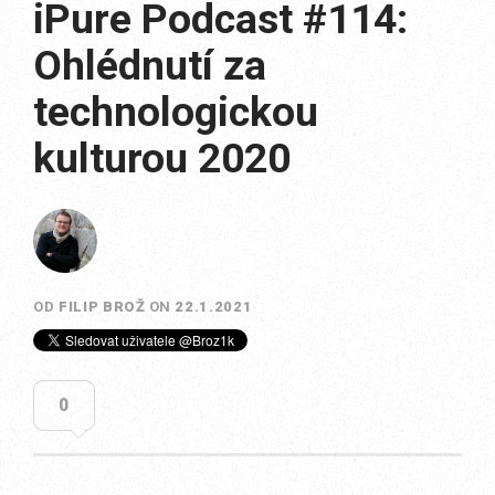
iPure Podcast #114:
Ohlédnutí za
technologickou
kulturou 2020
OD
FILIP BROŽ
ON
22.1.2021
0