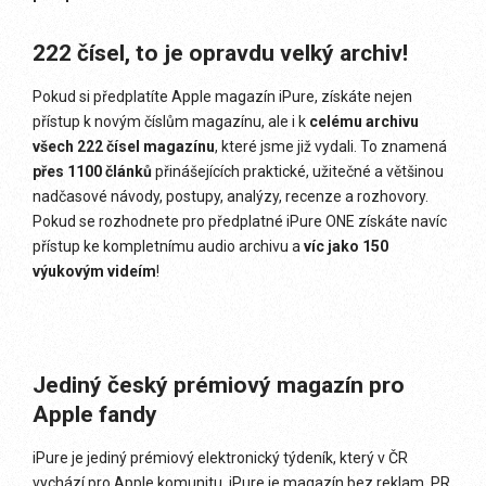
222 čísel, to je opravdu velký archiv!
Pokud si předplatíte Apple magazín iPure, získáte nejen
přístup k novým číslům magazínu, ale i k
celému archivu
všech 222 čísel magazínu
, které jsme již vydali. To znamená
přes 1100 článků
přinášejících praktické, užitečné a většinou
nadčasové návody, postupy, analýzy, recenze a rozhovory.
Pokud se rozhodnete pro předplatné iPure ONE získáte navíc
přístup ke kompletnímu audio archivu a
víc jako 150
výukovým videím
!
Jediný český prémiový magazín pro
Apple fandy
iPure je jediný prémiový elektronický týdeník, který v ČR
vychází pro Apple komunitu. iPure je magazín bez reklam, PR