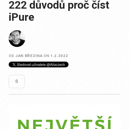
222 důvodů proč číst
iPure
OD
JAN BŘEZINA
ON
1.2.2022
0