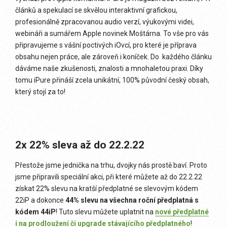
článků a spekulací se skvělou interaktivní grafickou,
profesionálně zpracovanou audio verzí, výukovými videi,
webináři a sumářem Apple novinek Moštárna. To vše pro vás
připravujeme s vášní poctivých iOvcí, pro které je příprava
obsahu nejen práce, ale zároveň i koníček. Do každého článku
dáváme naše zkušenosti, znalosti a mnohaletou praxi. Díky
tomu iPure přináší zcela unikátní, 100% původní český obsah,
který stojí za to!
2x 22% sleva až do 22.2.22
Přestože jsme jednička na trhu, dvojky nás prostě baví. Proto
jsme připravili speciální akci, při které můžete až do 22.2.22
získat 22% slevu na kratší předplatné se slevovým kódem
22iP a dokonce
44% slevu na všechna roční předplatná s
kódem 44iP
! Tuto slevu můžete uplatnit na
nové předplatné
i na prodloužení či upgrade stávajícího předplatného
!