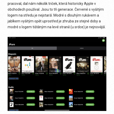
pracoval, dal nám několik triček, která historicky Apple v
obchodech používal. Jsou to tři generace. Červené s vyšitým
logem na středu je nejstarší. Modré s dlouhým rukávem a
jablkem vyšitým opět uprostřed je zhruba ze stejné doby a
modré s logem tištěným na levé straně (u srdce) je nejnovější.