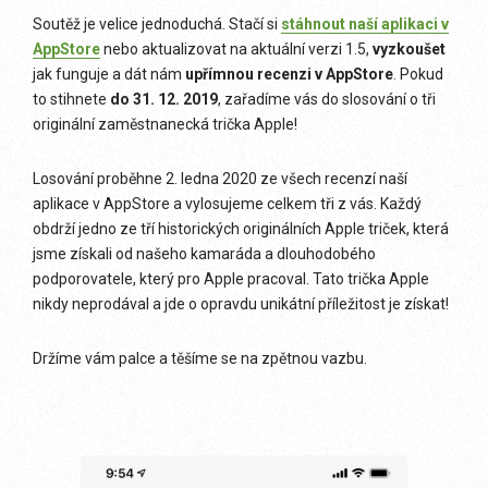
Soutěž je velice jednoduchá. Stačí si
stáhnout naší aplikaci v
AppStore
nebo aktualizovat na aktuální verzi 1.5,
vyzkoušet
jak funguje a dát nám
upřímnou recenzi v AppStore
. Pokud
to stihnete
do 31. 12. 2019
, zařadíme vás do slosování o tři
originální zaměstnanecká trička Apple!
Losování proběhne 2. ledna 2020 ze všech recenzí naší
aplikace v AppStore a vylosujeme celkem tři z vás. Každý
obdrží jedno ze tří historických originálních Apple triček, která
jsme získali od našeho kamaráda a dlouhodobého
podporovatele, který pro Apple pracoval. Tato trička Apple
nikdy neprodával a jde o opravdu unikátní příležitost je získat!
Držíme vám palce a těšíme se na zpětnou vazbu.