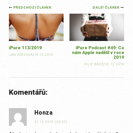
Post
PŘEDCHOZÍ ČLÁNEK
DALŠÍ ČLÁNEK
navigation
iPure 113/2019
iPure Podcast #49: Co
nám Apple nadělil v roce
JAN BŘEZINA
/
19.12.2019
2019
FILIP BROŽ
/
22.12.2019
Komentářů:
Honza
21.12.2019 (20:37)