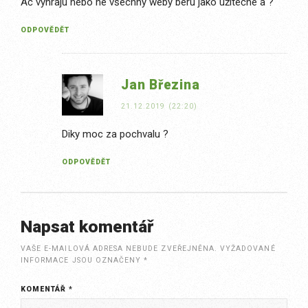
Ač vyhraju nebo ne všechny weby beru jako užitečné a ?
ODPOVĚDĚT
Jan Březina
21.12.2019 (22:20)
Diky moc za pochvalu ?
ODPOVĚDĚT
Napsat komentář
VAŠE E-MAILOVÁ ADRESA NEBUDE ZVEŘEJNĚNA.
VYŽADOVANÉ
INFORMACE JSOU OZNAČENY
*
KOMENTÁŘ
*