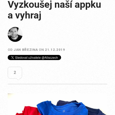
Vyzkoušej naší appku
a vyhraj
OD
JAN BŘEZINA
ON
21.12.2019
2