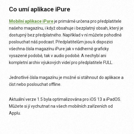
Co umí aplikace iPure
Mobilní aplikace iPure
je primárně určena pro předplatitele
našeho magazínu, i když obsahuje i bezplatný obsah, který je
dostupný bez předplatného. Například v ní můžete pohodlně
poslouchat náš podcast. Předplatitelům jsou k dispozici
všechna čísla magazínu iPure jak v nádherně graficky
vysazené podobě, tak v audio podobě. A nechybí ani
kompletní archiv výukových videí pro předplatitele FULL.
Jednotlivé čísla magazínu je možné si stáhnout do aplikace a
číst nebo poslouchat offline.
Aktuální verze 1.5 byla optimalizována pro iOS 13 a iPadOS.
Můžete si jí vychutnat na všech mobilních zařízeních od
Applu.