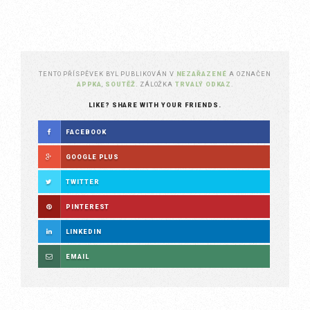
TENTO PŘÍSPĚVEK BYL PUBLIKOVÁN V
NEZAŘAZENÉ
A OZNAČEN
APPKA
,
SOUTĚŽ
. ZÁLOŽKA
TRVALÝ ODKAZ
.
LIKE? SHARE WITH YOUR FRIENDS.
FACEBOOK
GOOGLE PLUS
TWITTER
PINTEREST
LINKEDIN
EMAIL