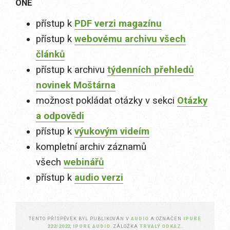
ONE
přístup k
PDF verzi magazínu
přístup k
webovému archivu všech
článků
přístup k archivu
týdenních přehledů
novinek Moštárna
možnost pokládat otázky v sekci
Otázky
a odpovědi
přístup k
výukovým videím
kompletní archiv záznamů
všech
webinářů
přístup k
audio verzi
TENTO PŘÍSPĚVEK BYL PUBLIKOVÁN V
AUDIO
A OZNAČEN
IPURE
222/2022
,
IPURE AUDIO
. ZÁLOŽKA
TRVALÝ ODKAZ
.