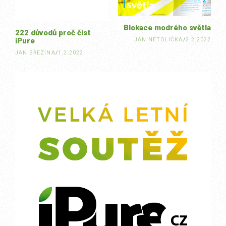
Blokace modrého světla
222 důvodů proč číst
JAN NETOLIČKA
/
2.2.2022
iPure
JAN BŘEZINA
/
1.2.2022