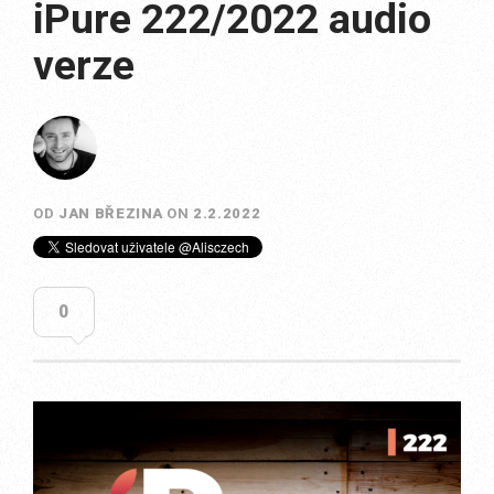
iPure 222/2022 audio
verze
OD
JAN BŘEZINA
ON
2.2.2022
0