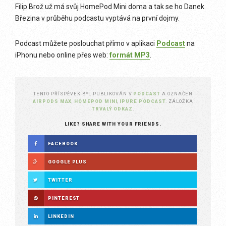
Filip Brož už má svůj HomePod Mini doma a tak se ho Danek
Březina v průběhu podcastu vyptává na první dojmy.
Podcast můžete poslouchat přímo v aplikaci
Podcast
na
iPhonu nebo online přes web:
formát
MP3
.
TENTO PŘÍSPĚVEK BYL PUBLIKOVÁN V
PODCAST
A OZNAČEN
AIRPODS MAX
,
HOMEPOD MINI
,
IPURE PODCAST
. ZÁLOŽKA
TRVALÝ ODKAZ
.
LIKE? SHARE WITH YOUR FRIENDS.
FACEBOOK
GOOGLE PLUS
TWITTER
PINTEREST
LINKEDIN