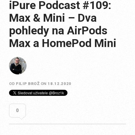
iPure Podcast #109:
Max & Mini – Dva
pohledy na AirPods
Max a HomePod Mini
OD
FILIP BROŽ
ON
18.12.2020
0