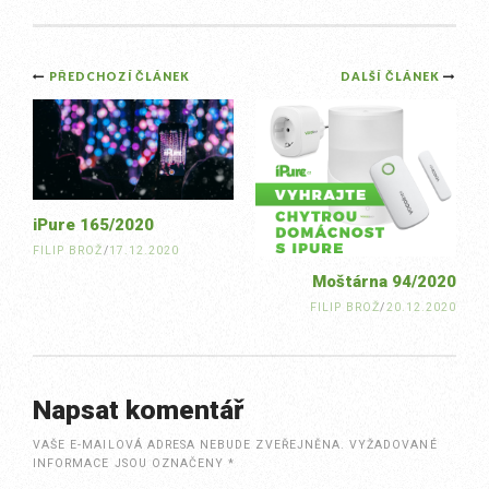
Post
PŘEDCHOZÍ ČLÁNEK
DALŠÍ ČLÁNEK
navigation
iPure 165/2020
FILIP BROŽ
/
17.12.2020
Moštárna 94/2020
FILIP BROŽ
/
20.12.2020
Napsat komentář
VAŠE E-MAILOVÁ ADRESA NEBUDE ZVEŘEJNĚNA.
VYŽADOVANÉ
INFORMACE JSOU OZNAČENY
*