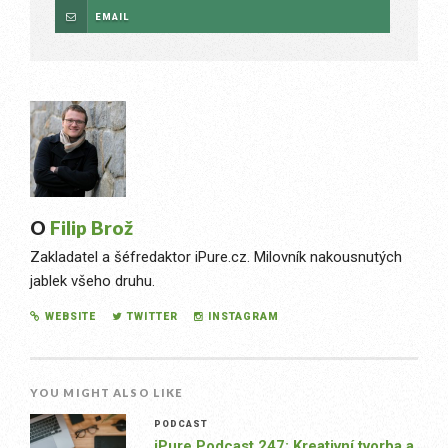
EMAIL
O
Filip Brož
Zakladatel a šéfredaktor iPure.cz. Milovník nakousnutých
jablek všeho druhu.
WEBSITE
TWITTER
INSTAGRAM
YOU MIGHT ALSO LIKE
PODCAST
iPure Podcast 247: Kreativní tvorba a