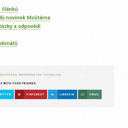
 článků
dů novinek Moštárna
tázky a odpovědi
ebinářů
MOŠTÁRNA
. BOOKMARK THE
PERMALINK
.
RE WITH YOUR FRIENDS.
WITTER
PINTEREST
LINKEDIN
EMAIL