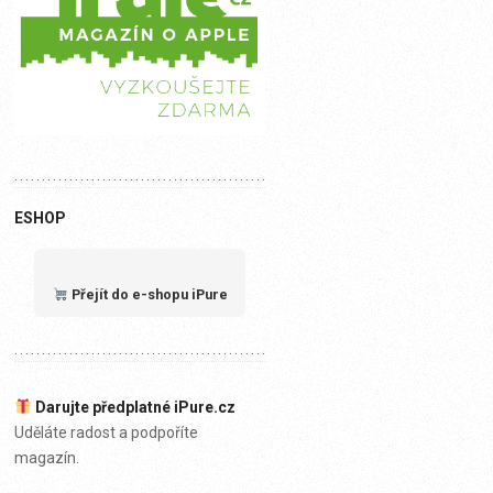
ESHOP
Přejít do e-shopu iPure
Darujte předplatné iPure.cz
Uděláte radost a podpoříte
magazín.