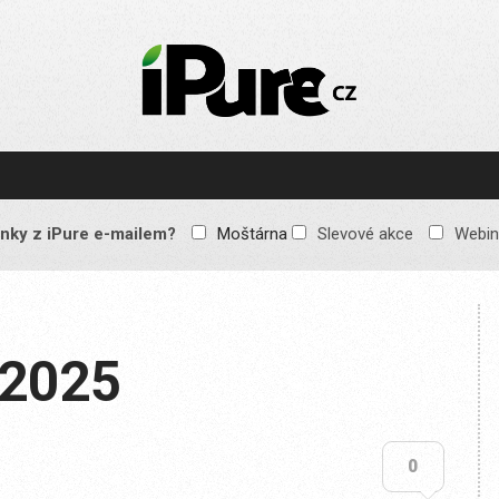
IPURE.CZ
Prémiový Apple e-
magazín, který vychází
každý týden. Žádné
reklamy, žádné
spekulace, jen čistý
obsah pro všechny
nky z iPure e-mailem?
Moštárna
Slevové akce
Webin
Apple fandy. Recenze,
komentáře a praktické
návody, jak začlenit
Apple zařízení do
každodenního života.
/2025
0