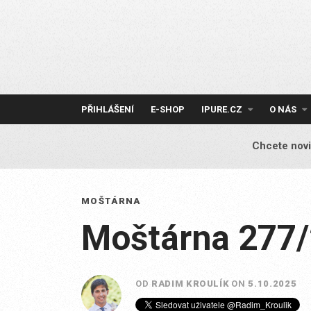
Skip
to
content
PŘIHLÁŠENÍ
E-SHOP
IPURE.CZ
O NÁS
Chcete novi
MOŠTÁRNA
Moštárna 277
OD
RADIM KROULÍK
ON
5.10.2025