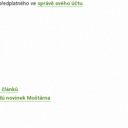
předplatného ve
správě svého účtu
.
 článků
dů novinek Moštárna