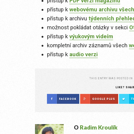
přístup k
PDF verzi magazínu
přístup k
webovému archivu všech
přístup k archivu
týdenních přehle
možnost pokládat otázky v sekci
O
přístup k
výukovým videím
kompletní archiv záznamů všech
w
přístup k
audio verzi
THIS ENTRY WAS POSTED IN
LIKE? SHA
FACEBOOK
GOOGLE PLUS
T
O
Radim Kroulík