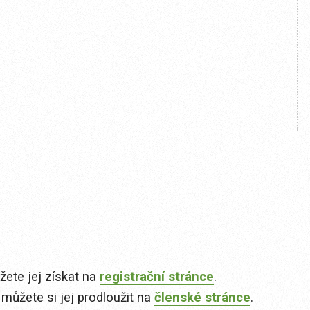
ete jej získat na
registrační stránce
.
 můžete si jej prodloužit na
členské stránce
.