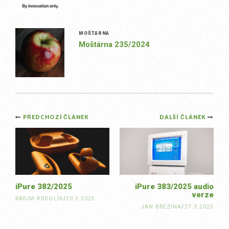
MOŠTÁRNA
Moštárna 235/2024
Post
PŘEDCHOZÍ ČLÁNEK
DALŠÍ ČLÁNEK
navigation
iPure 382/2025
iPure 383/2025 audio
verze
RADIM KROULÍK
/
20.3.2025
JAN BŘEZINA
/
27.3.2025