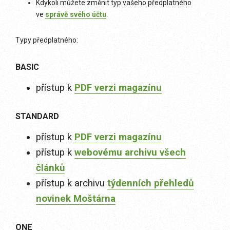
Kdykoli můžete změnit typ vašeho předplatného
ve
správě svého účtu
.
Typy předplatného:
BASIC
přístup k
PDF verzi magazínu
STANDARD
přístup k
PDF verzi magazínu
přístup k
webovému archivu všech
článků
přístup k archivu
týdenních přehledů
novinek Moštárna
ONE