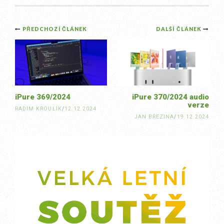
Post
PŘEDCHOZÍ ČLÁNEK
DALŠÍ ČLÁNEK
navigation
iPure 369/2024
iPure 370/2024 audio
verze
RADIM KROULÍK
/
12.12.2024
JAN BŘEZINA
/
19.12.2024