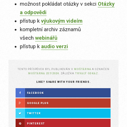
možnost pokládat otázky v sekci
Otázky
a odpovědi
přístup k
výukovým videím
kompletní archiv záznamů
všech
webinářů
přístup k
audio verzi
TENTO PŘÍSPĚVEK BYL PUBLIKOVÁN V
MOŠTÁRNA
A OZNAČEN
MOŠTÁRNA 237/2024
. ZÁLOŽKA
TRVALÝ ODKAZ
.
LIKE? SHARE WITH YOUR FRIENDS.
FACEBOOK
GOOGLE PLUS
TWITTER
PINTEREST