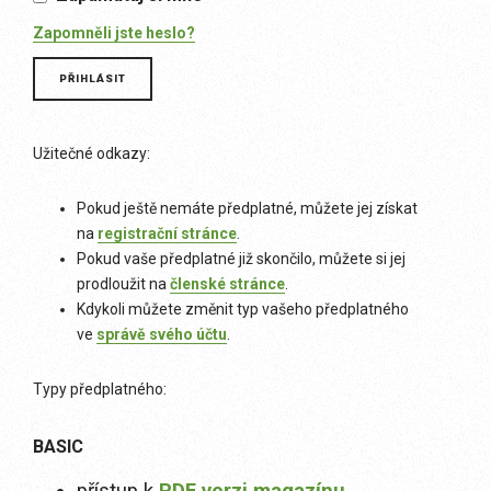
Zapomněli jste heslo?
Užitečné odkazy:
Pokud ještě nemáte předplatné, můžete jej získat
na
registrační stránce
.
Pokud vaše předplatné již skončilo, můžete si jej
prodloužit na
členské stránce
.
Kdykoli můžete změnit typ vašeho předplatného
ve
správě svého účtu
.
Typy předplatného:
BASIC
přístup k
PDF verzi magazínu