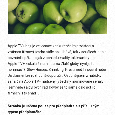
Apple TV+ bojuje ve vysoce konkurenčním prostředí a
zatímco filmová tvorba stále pokulhává, tak v seriálech je to o
poznání lepší, a to jak z pohledu kvality tak kvantity. Loni
Apple TV+ získala 6 nominací na Zlaté glóby, nyní je to
nominací 8. Slow Horses, Shrinking, Presumed Innocent nebo
Disclaimer lze rozhodně doporučit. Osobně jsem z nabídky
seriálů na Apple TV+ nadšený (všechny nominované seriály
jsem viděl) a byl bych rád, kdyby se to samé dalo říct i o
filmech. Tak snad . . .
Stránka je určena pouze pro předplatitele s příslušným
typem předplatného.