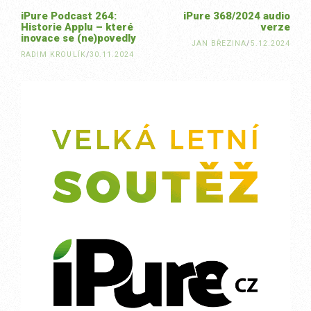
iPure Podcast 264:
iPure 368/2024 audio
Historie Applu – které
verze
inovace se (ne)povedly
JAN BŘEZINA
/
5.12.2024
RADIM KROULÍK
/
30.11.2024