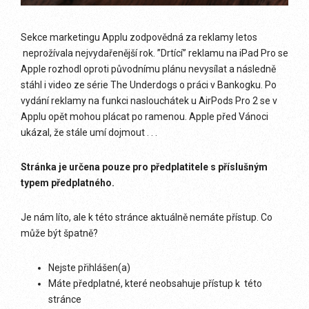
Sekce marketingu Applu zodpovědná za reklamy letos
neprožívala nejvydařenější rok. ”Drtící” reklamu na iPad Pro se
Apple rozhodl oproti původnímu plánu nevysílat a následně
stáhl i video ze série The Underdogs o práci v Bankogku. Po
vydání reklamy na funkci naslouchátek u AirPods Pro 2 se v
Applu opět mohou plácat po ramenou. Apple před Vánoci
ukázal, že stále umí dojmout . . .
Stránka je určena pouze pro předplatitele s příslušným
typem předplatného.
Je nám líto, ale k této stránce aktuálně nemáte přístup. Co
může být špatně?
Nejste přihlášen(a)
Máte předplatné, které neobsahuje přístup k této
stránce