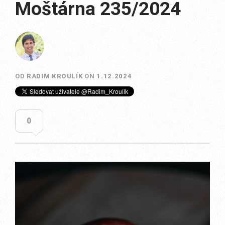
Moštárna 235/2024
OD
RADIM KROULÍK
ON
1.12.2024
0