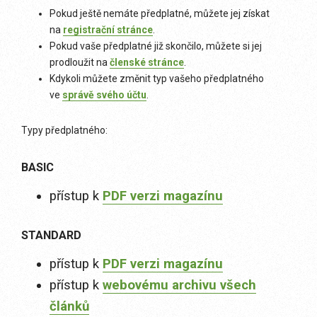
Pokud ještě nemáte předplatné, můžete jej získat
na
registrační stránce
.
Pokud vaše předplatné již skončilo, můžete si jej
prodloužit na
členské stránce
.
Kdykoli můžete změnit typ vašeho předplatného
ve
správě svého účtu
.
Typy předplatného:
BASIC
přístup k
PDF verzi magazínu
STANDARD
přístup k
PDF verzi magazínu
přístup k
webovému archivu všech
článků