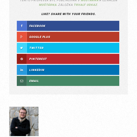
TENTO PŘÍSPĚVEK BYL PUBLIKOVÁN V
MOŠTÁRNA
A OZNAČEN
MOŠTÁRNA
. ZÁLOŽKA
TRVALÝ ODKAZ
.
LIKE? SHARE WITH YOUR FRIENDS.
FACEBOOK
GOOGLE PLUS
TWITTER
PINTEREST
LINKEDIN
EMAIL