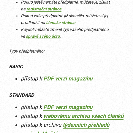
Pokud ještě nemáte předplatné, můžete jej získat
na
registrační stránce
.
Pokud vaše předplatné již skončilo, můžete si jej
prodloužit na
členské stránce
.
Kdykoli můžete změnit typ vašeho předplatného
ve
správě svého účtu
.
Typy předplatného:
BASIC
přístup k
PDF verzi magazínu
STANDARD
přístup k
PDF verzi magazínu
přístup k
webovému archivu všech článků
přístup k archivu
týdenních přehledů