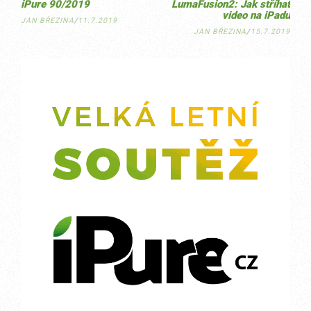
iPure 90/2019
LumaFusion2: Jak stříhat
video na iPadu
JAN BŘEZINA
/
11.7.2019
JAN BŘEZINA
/
15.7.2019