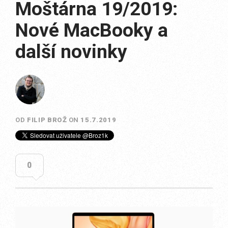
Moštárna 19/2019:
Nové MacBooky a
další novinky
OD
FILIP BROŽ
ON
15.7.2019
0