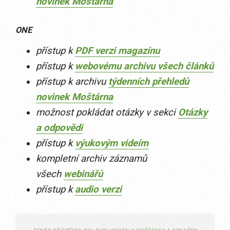
novinek Moštárna
ONE
přístup k
PDF verzi magazínu
přístup k
webovému archivu všech článků
přístup k archivu
týdenních přehledů
novinek Moštárna
možnost pokládat otázky v sekci
Otázky
a odpovědi
přístup k
výukovým videím
kompletní archiv záznamů
všech
webinářů
přístup k
audio verzi