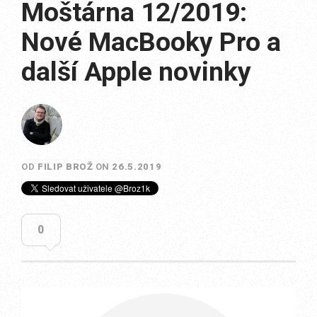
Moštárna 12/2019:
Nové MacBooky Pro a
další Apple novinky
OD
FILIP BROŽ
ON
26.5.2019
0