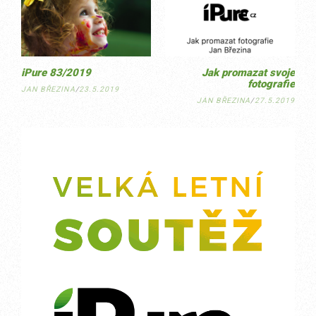
navigation
iPure 83/2019
Jak promazat svoje
fotografie
JAN BŘEZINA
/
23.5.2019
JAN BŘEZINA
/
27.5.2019