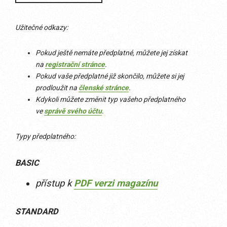
Užitečné odkazy:
Pokud ještě nemáte předplatné, můžete jej získat
na
registrační stránce
.
Pokud vaše předplatné již skončilo, můžete si jej
prodloužit na
členské stránce
.
Kdykoli můžete změnit typ vašeho předplatného
ve
správě svého účtu
.
Typy předplatného:
BASIC
přístup k
PDF verzi magazínu
STANDARD