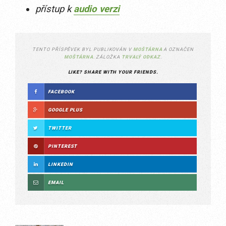
přístup k
audio verzi
TENTO PŘÍSPĚVEK BYL PUBLIKOVÁN V
MOŠTÁRNA
A OZNAČEN
MOŠTÁRNA
. ZÁLOŽKA
TRVALÝ ODKAZ
.
LIKE? SHARE WITH YOUR FRIENDS.
FACEBOOK
GOOGLE PLUS
TWITTER
PINTEREST
LINKEDIN
EMAIL