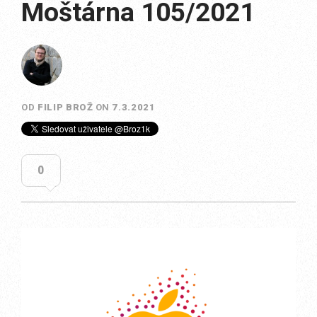
Moštárna 105/2021
OD
FILIP BROŽ
ON
7.3.2021
0