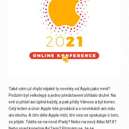
Také vám už chybí nějaké ty novinky od Applu jako mně?
Podzim byl velkolepý a jedno představení střídalo druhé. Na
své si přišel asi úplně každý, a pak přišly Vánoce a byl konec.
Celý leden a únor Apple tiše prodává a o novinkách ani vidu
ani slechu. A čím déle Apple mlčí, tím více se spekuluje o tom,
co příjde. Těšíte se na nové iPady? Nebo na nový iMac M1X?
Nebo snad konečně AirTags? Přiznám se, že se . . .