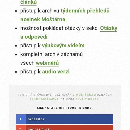
článků
přístup k archivu
týdenních přehledů
novinek Moštárna
možnost pokládat otázky v sekci
Otázky
a odpovědi
přístup k
výukovým videím
kompletní archiv záznamů
všech
webinářů
přístup k
audio verzi
TENTO PŘÍSPĚVEK BYL PUBLIKOVÁN V
MOŠTÁRNA
A OZNAČEN
IPURE MOŠTÁRNA
. ZÁLOŽKA
TRVALÝ ODKAZ
.
LIKE? SHARE WITH YOUR FRIENDS.
FACEBOOK
GOOGLE PLUS