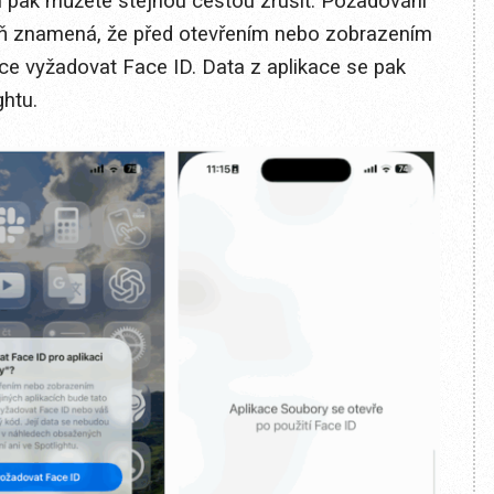
í pak můžete stejnou cestou zrušit. Požadování
ň znamená, že před otevřením nebo zobrazením
ace vyžadovat Face ID. Data z aplikace se pak
ghtu.