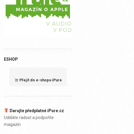
ESHOP
Přejít do e-shopu iPure
Darujte předplatné iPure.cz
Uděláte radost a podpoříte
magazín.