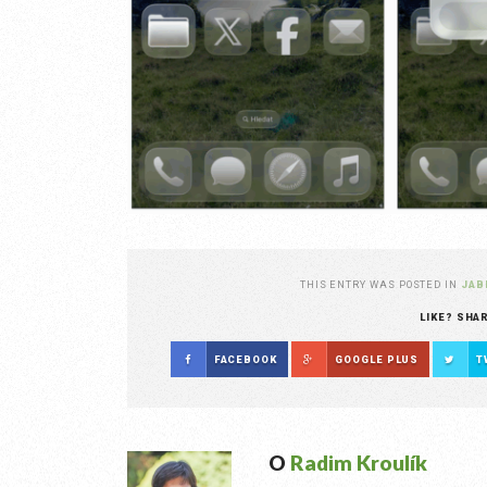
THIS ENTRY WAS POSTED IN
JAB
LIKE? SHA
FACEBOOK
GOOGLE PLUS
T
O
Radim Kroulík