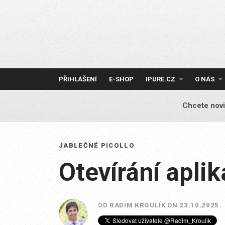
Skip
to
content
PŘIHLÁŠENÍ
E-SHOP
IPURE.CZ
O NÁS
Chcete novi
JABLEČNÉ PICOLLO
Otevírání apli
OD
RADIM KROULÍK
ON
23.10.2025