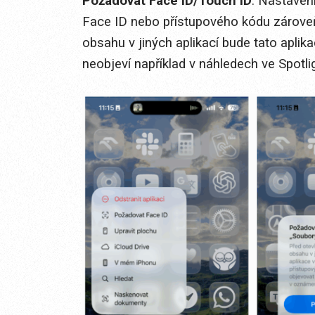
Požadovat Face ID/Touch ID
. Nastaven
Face ID nebo přístupového kódu zárove
obsahu v jiných aplikací bude tato aplik
neobjeví například v náhledech ve Spotli