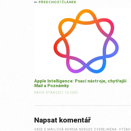
Post
PŘEDCHOZÍ ČLÁNEK
navigation
Apple Intelligence: Psací nástroje, chytřejší
Mail a Poznámky
DAVID ŠTANC
/
22.10.2025
Napsat komentář
VAŠE E-MAILOVÁ ADRESA NEBUDE ZVEŘEJNĚNA.
VYŽAD