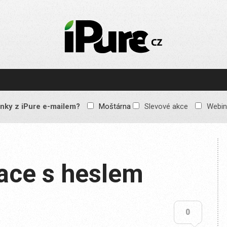
IPURE.CZ
Prémiový Apple e-
magazín, který vychází
každý týden. Žádné
reklamy, žádné
spekulace, jen čistý
obsah pro všechny
nky z iPure e-mailem?
Moštárna
Slevové akce
Webin
Apple fandy. Recenze,
komentáře a praktické
návody, jak začlenit
Apple zařízení do
každodenního života.
kace s heslem
0