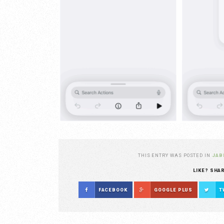
THIS ENTRY WAS POSTED IN
JAB
LIKE? SHA
FACEBOOK
GOOGLE PLUS
T