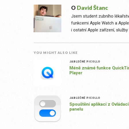
O
David Štanc
Jsem student zubního lékařstv
funkcemi Apple Watch a Apple 
i ostatní Apple zařízení, služb
YOU MIGHT ALSO LIKE
JABLEČNÉ PICOLLO
Méně známé funkce QuickT
Player
JABLEČNÉ PICOLLO
Spouštění aplikací z Ovládac
panelu