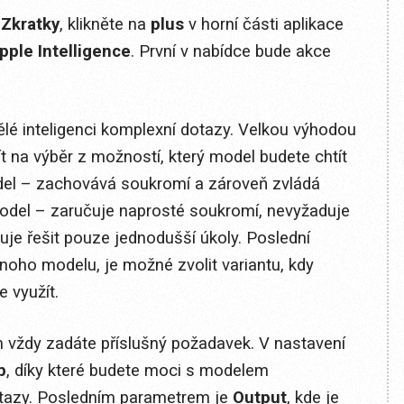
e
Zkratky
, klikněte na
plus
v horní části aplikace
pple Intelligence
. První v nabídce bude akce
é inteligenci komplexní dotazy. Velkou výhodou
ít na výběr z možností, který model budete chtít
odel – zachovává soukromí a zároveň zvládá
odel – zaručuje naprosté soukromí, nevyžaduje
žňuje řešit pouze jednodušší úkoly. Poslední
noho modelu, je možné zvolit variantu, kdy
 využít.
m vždy zadáte příslušný požadavek. V nastavení
p
, díky které budete moci s modelem
tazy. Posledním parametrem je
Output
, kde je