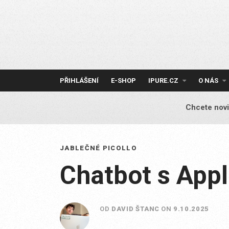
Skip
to
content
PŘIHLÁŠENÍ
E-SHOP
IPURE.CZ
O NÁS
Chcete novi
JABLEČNÉ PICOLLO
Chatbot s Appl
OD
DAVID ŠTANC
ON
9.10.2025