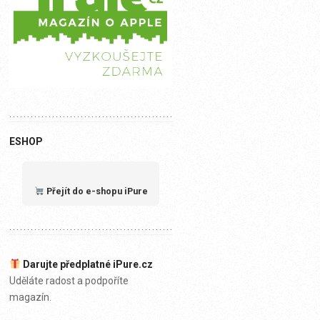
ESHOP
Přejít do e-shopu iPure
Darujte předplatné iPure.cz
Uděláte radost a podpoříte
magazín.