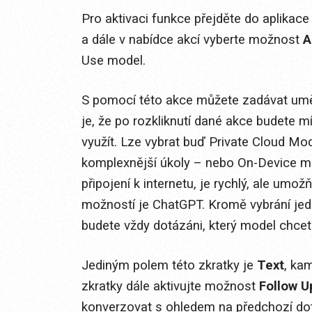
Pro aktivaci funkce přejděte do aplikac
a dále v nabídce akcí vyberte možnost
A
Use model.
S pomocí této akce můžete zadávat uměl
je, že po rozkliknutí dané akce budete m
využít. Lze vybrat buď Private Cloud M
komplexnější úkoly – nebo On-Device m
připojení k internetu, je rychlý, ale umo
možností je ChatGPT. Kromě vybrání jed
budete vždy dotázáni, který model chcete
Jediným polem této zkratky je
Text
, ka
zkratky dále aktivujte možnost
Follow U
konverzovat s ohledem na předchozí do