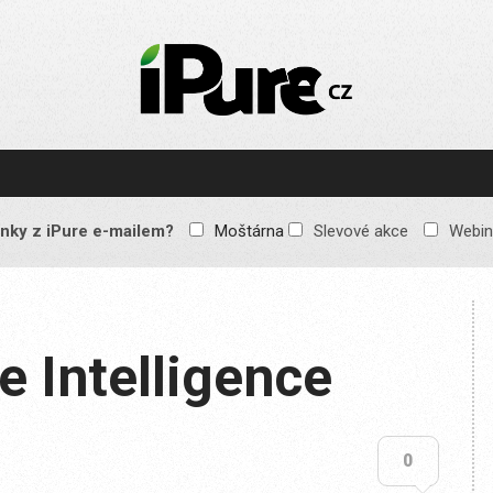
IPURE.CZ
Prémiový Apple e-
magazín, který vychází
každý týden. Žádné
reklamy, žádné
spekulace, jen čistý
obsah pro všechny
nky z iPure e-mailem?
Moštárna
Slevové akce
Webin
Apple fandy. Recenze,
komentáře a praktické
návody, jak začlenit
Apple zařízení do
každodenního života.
e Intelligence
0