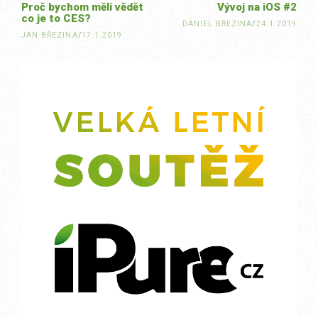
Proč bychom měli vědět
Vývoj na iOS #2
co je to CES?
DANIEL BŘEZINA
/
24.1.2019
JAN BŘEZINA
/
17.1.2019