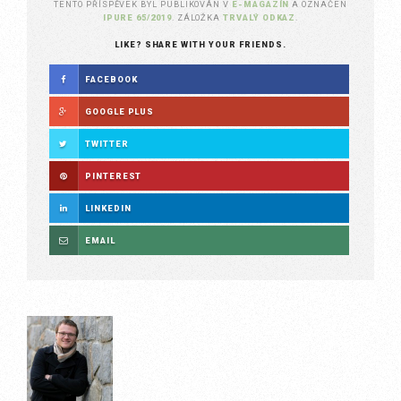
TENTO PŘÍSPĚVEK BYL PUBLIKOVÁN V
E-MAGAZÍN
A OZNAČEN
IPURE 65/2019
. ZÁLOŽKA
TRVALÝ ODKAZ
.
LIKE? SHARE WITH YOUR FRIENDS.
FACEBOOK
GOOGLE PLUS
TWITTER
PINTEREST
LINKEDIN
EMAIL