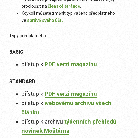
prodloužit na
členské stránce
.
Kdykoli můžete změnit typ vašeho předplatného
ve
správě svého účtu
.
Typy předplatného:
BASIC
přístup k
PDF verzi magazínu
STANDARD
přístup k
PDF verzi magazínu
přístup k
webovému archivu všech
článků
přístup k archivu
týdenních přehledů
novinek Moštárna