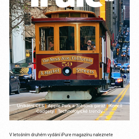
V letošním druhém vydání iPure magazínu naleznete